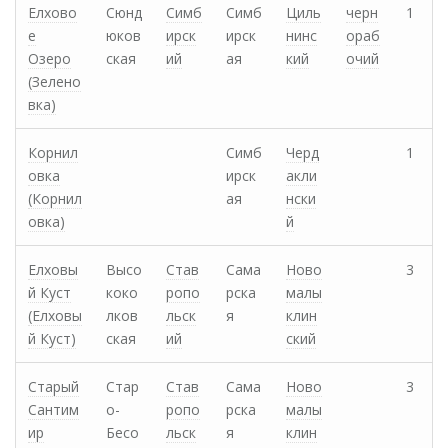
Елхово
Сюнд
Симб
Симб
Циль
черн
1
е
юков
ирск
ирск
нинс
ораб
Озеро
ская
ий
ая
кий
очий
(Зелено
вка)
Корнил
Симб
Черд
1
овка
ирск
акли
(Корнил
ая
нски
овка)
й
Елховы
Высо
Став
Сама
Ново
3
й Куст
коко
ропо
рска
малы
(Елховы
лков
льск
я
клин
й Куст)
ская
ий
ский
Старый
Стар
Став
Сама
Ново
3
Сантим
о-
ропо
рска
малы
ир
Бесо
льск
я
клин