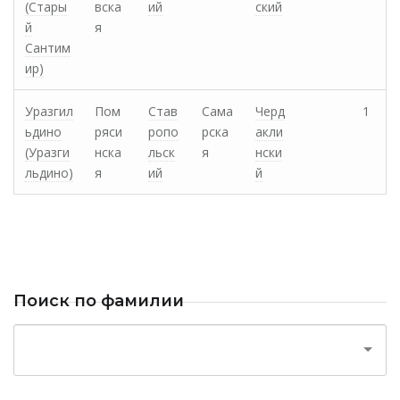
(Стары
вска
ий
ский
й
я
Сантим
ир)
Уразгил
Пом
Став
Сама
Черд
1
ьдино
ряси
ропо
рска
акли
(Уразги
нска
льск
я
нски
льдино)
я
ий
й
Поиск по фамилии