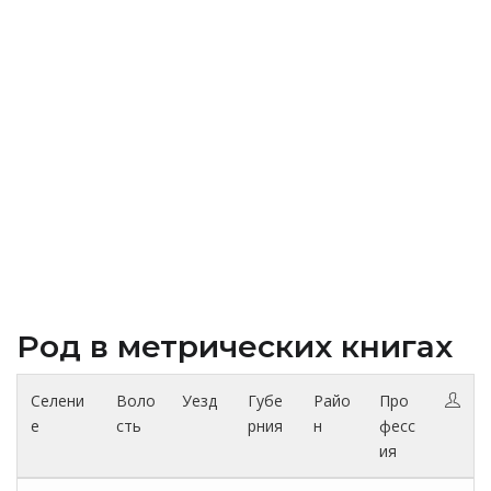
Род в метрических книгах
Селени
Воло
Уезд
Губе
Райо
Про
е
сть
рния
н
фесс
ия