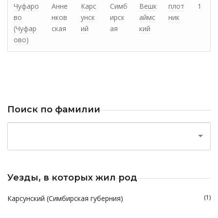
Чуфаро
Анне
Карс
Симб
Вешк
плот
1
во
нков
унск
ирск
аймс
ник
(Чуфар
ская
ий
ая
кий
ово)
Поиск по фамилии
Уезды, в которых жил род
(1)
Карсунский (Симбирская губерния)