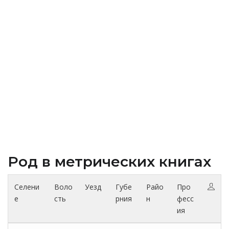
Род в метрических книгах
Селени
Воло
Уезд
Губе
Райо
Про
е
сть
рния
н
фесс
ия