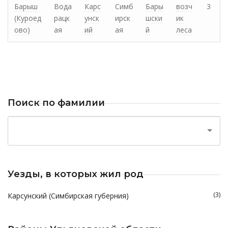
Барыш
Вода
Карс
Симб
Бары
возч
3
(Куроед
рацк
унск
ирск
шски
ик
ово)
ая
ий
ая
й
леса
Поиск по фамилии
Уезды, в которых жил род
(3)
Карсунский (Симбирская губерния)