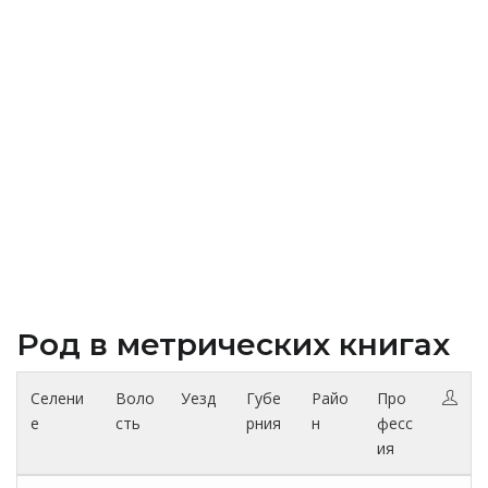
Род в метрических книгах
Селени
Воло
Уезд
Губе
Райо
Про
е
сть
рния
н
фесс
ия