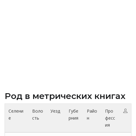
Род в метрических книгах
Селени
Воло
Уезд
Губе
Райо
Про
е
сть
рния
н
фесс
ия