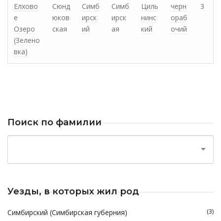
Елхово
Сюнд
Симб
Симб
Циль
черн
3
е
юков
ирск
ирск
нинс
ораб
Озеро
ская
ий
ая
кий
очий
(Зелено
вка)
Поиск по фамилии
Уезды, в которых жил род
(3)
Симбирский (Симбирская губерния)