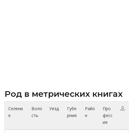
Род в метрических книгах
Селени
Воло
Уезд
Губе
Райо
Про
е
сть
рния
н
фесс
ия