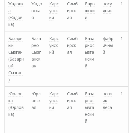
Жадовк
Жадо
Карс
Симб
Бары
посу
1
а
вска
унск
ирск
шски
дник
(Жадов
я
ий
ая
й
ка)
Базарн
База
Карс
Симб
База
фабр
1
ый
рно-
унск
ирск
рнос
ичны
Сызган
Сызг
ий
ая
ызга
й
(Базарн
анск
нски
ый
ая
й
Сызган
)
Юрлов
Юрл
Карс
Симб
База
возч
1
ка
овск
унск
ирск
рнос
ик
(Юрлов
ая
ий
ая
ызга
леса
ка)
нски
й