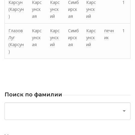
Карсун
Карс
Карс
Симб
Карс
1
(Карсун
унск
унск
ирск
унск
)
ая
ий
ая
ий
Глазов
Карс
Карс
Симб
Карс
печн
1
Луг
унск
унск
ирск
унск
ик
(Карсун
ая
ий
ая
ий
)
Поиск по фамилии