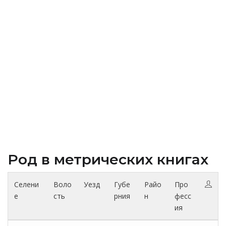
Род в метрических книгах
Селени
Воло
Уезд
Губе
Райо
Про
е
сть
рния
н
фесс
ия