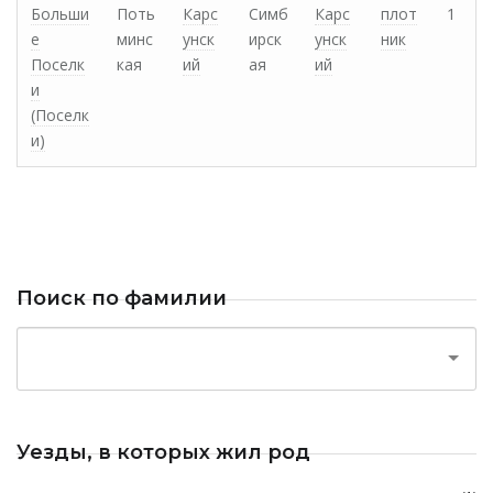
Больши
Поть
Карс
Симб
Карс
плот
1
е
минс
унск
ирск
унск
ник
Поселк
кая
ий
ая
ий
и
(Поселк
и)
Поиск по фамилии
Уезды, в которых жил род