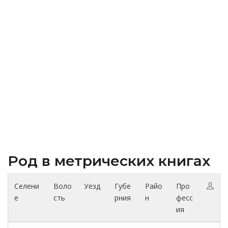
Род в метрических книгах
Селени
Воло
Уезд
Губе
Райо
Про
е
сть
рния
н
фесс
ия