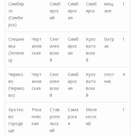
Симбир
Симб
Симб
Симб
мещ
1
ск
ирск
ирск
ирск
ане
(Симби
ий
ая
рск)
Спешне
Черт
Сенг
Симб
Кузо
батр
1
вка
анов
илее
ирск
вато
ак
(3елене
ская
вски
ая
вски
ц)
й
й
Чирико
Черт
Сенг
Симб
Кузо
плот
4
во
анов
илее
ирск
вато
ник
(Чирико
ская
вски
ая
вски
во)
й
й
Кротко
Ряза
Став
Сама
Меле
1
во
новс
ропо
рска
кесск
городи
кая
льск
я
ий
ще
ий