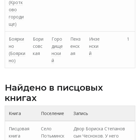
(Кротк
ово
городи
ще)
Боярки
Бори
Горо
Пенз
Инзе
1
но
совс
дище
енск
нски
(Боярки
кая
нски
ая
й
но)
й
Найдено в писцовых
книгах
Книга
Поселение
Запись
Писцовая
Село
Двор Бориска Степанов
книга
Потьминск
сын Чесноков. У него