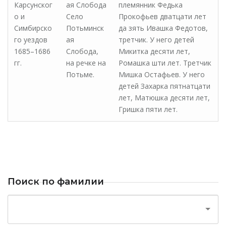
Карсунског
ая Слобода
племянник Федька
о и
Село
Прокофьев дватцати лет
Симбирско
Потьминск
да зять Ивашка Федотов,
го уездов
ая
третчик. У него детей
1685–1686
Слобода,
Микитка десяти лет,
гг.
на речке на
Ромашка шти лет. Третчик
Потьме.
Мишка Остафьев. У него
детей Захарка пятнатцати
лет, Матюшка десяти лет,
Гришка пяти лет.
Поиск по фамилии