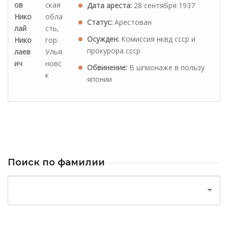
ов
ская
Дата ареста:
28 сентября 1937
Нико
обла
Статус:
Арестован
лай
сть,
Осужден:
Комиссия нквд ссср и
Нико
гор.
прокурора ссср
лаев
Улья
ич
новс
Обвинение:
В шпионаже в пользу
к
японии
Поиск по фамилии