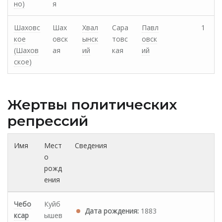
но)
я
Шаховс
Шах
Хвал
Сара
Павл
1
кое
овск
ынск
товс
овск
(Шахов
ая
ий
кая
ий
ское)
Жертвы политических
репрессий
Имя
Мест
Сведения
о
рожд
ения
Чебо
Куйб
Дата рождения:
1883
ксар
ышев