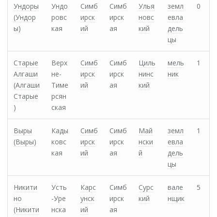
Ундоры
Ундо
Симб
Симб
Улья
земл
0
(Ундор
ровс
ирск
ирск
новс
евла
ы)
кая
ий
ая
кий
дель
цы
Старые
Верх
Симб
Симб
Циль
мель
1
Алгаши
не-
ирск
ирск
нинс
ник
(Алгаши
Тиме
ий
ая
кий
Старые
рсян
)
ская
Выры
Кады
Симб
Симб
Май
земл
1
(Выры)
ковс
ирск
ирск
нски
евла
кая
ий
ая
й
дель
цы
Никити
Усть
Карс
Симб
Сурс
вале
5
но
-Уре
унск
ирск
кий
нщик
(Никити
нска
ий
ая