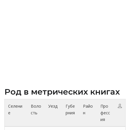
Род в метрических книгах
Селени
Воло
Уезд
Губе
Райо
Про
е
сть
рния
н
фесс
ия