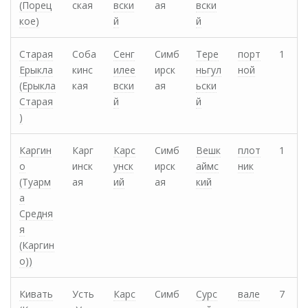
(Порец
ская
вски
ая
вски
кое)
й
й
Старая
Соба
Сенг
Симб
Тере
порт
1
Ерыкла
кинс
илее
ирск
ньгул
ной
(Ерыкла
кая
вски
ая
ьски
Старая
й
й
)
Каргин
Карг
Карс
Симб
Вешк
плот
1
о
инск
унск
ирск
аймс
ник
(Туарм
ая
ий
ая
кий
а
Средня
я
(Каргин
о))
Кивать
Усть
Карс
Симб
Сурс
вале
7