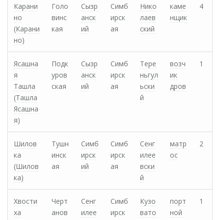
Карани
Голо
Сызр
Симб
Нико
каме
4
но
винс
анск
ирск
лаев
нщик
(Карани
кая
ий
ая
ский
но)
Ясашна
Подк
Сызр
Симб
Тере
возч
1
я
уров
анск
ирск
ньгул
ик
Ташла
ская
ий
ая
ьски
дров
(Ташла
й
Ясашна
я)
Шилов
Тушн
Симб
Симб
Сенг
матр
2
ка
инск
ирск
ирск
илее
ос
(Шилов
ая
ий
ая
вски
ка)
й
Хвости
Черт
Сенг
Симб
Кузо
порт
1
ха
анов
илее
ирск
вато
ной