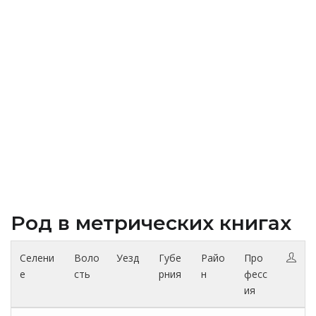
Род в метрических книгах
Селени
Воло
Уезд
Губе
Райо
Про
е
сть
рния
н
фесс
ия