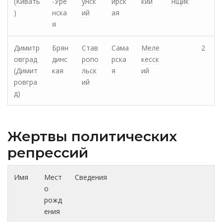
(Кивать
-Уре
унск
ирск
кий
нщик
)
нска
ий
ая
я
Димитр
Брян
Став
Сама
Меле
2
овград
динс
ропо
рска
кесск
(Димит
кая
льск
я
ий
ровгра
ий
д)
Жертвы политических
репрессий
Имя
Мест
Сведения
о
рожд
ения