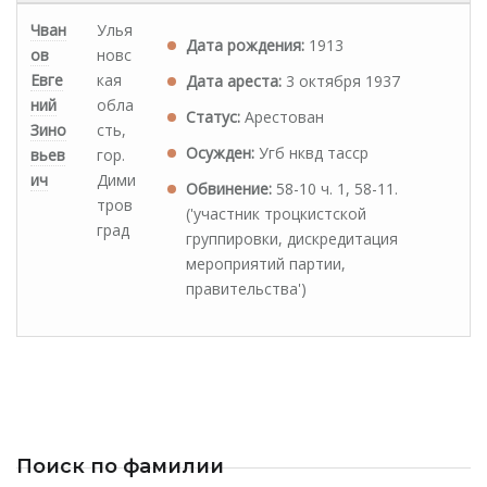
Чван
Улья
Дата рождения:
1913
ов
новс
Евге
кая
Дата ареста:
3 октября 1937
ний
обла
Статус:
Арестован
Зино
сть,
Осужден:
Угб нквд тасср
вьев
гор.
ич
Дими
Обвинение:
58-10 ч. 1, 58-11.
тров
('участник троцкистской
град
группировки, дискредитация
мероприятий партии,
правительства')
Поиск по фамилии