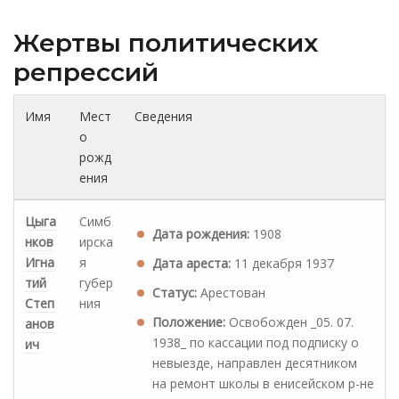
Жертвы политических
репрессий
Имя
Мест
Сведения
о
рожд
ения
Цыга
Симб
Дата рождения:
1908
нков
ирска
Игна
я
Дата ареста:
11 декабря 1937
тий
губер
Статус:
Арестован
Степ
ния
Положение:
Освобожден _05. 07.
анов
1938_ по кассации под подписку о
ич
невыезде, направлен десятником
на ремонт школы в енисейском р-не