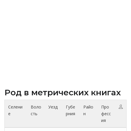
Род в метрических книгах
Селени
Воло
Уезд
Губе
Райо
Про
е
сть
рния
н
фесс
ия