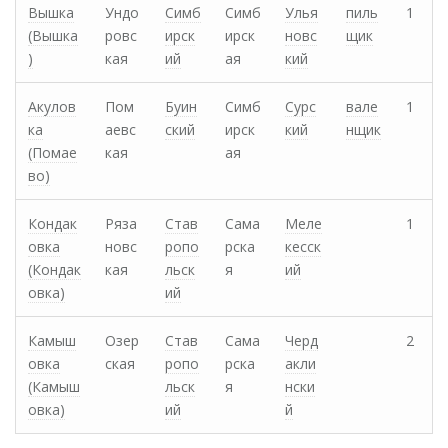
Вышка
Ундо
Симб
Симб
Улья
пиль
1
(Вышка
ровс
ирск
ирск
новс
щик
)
кая
ий
ая
кий
Акулов
Пом
Буин
Симб
Сурс
вале
1
ка
аевс
ский
ирск
кий
нщик
(Помае
кая
ая
во)
Кондак
Ряза
Став
Сама
Меле
1
овка
новс
ропо
рска
кесск
(Кондак
кая
льск
я
ий
овка)
ий
Камыш
Озер
Став
Сама
Черд
2
овка
ская
ропо
рска
акли
(Камыш
льск
я
нски
овка)
ий
й