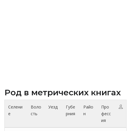
Род в метрических книгах
Селени
Воло
Уезд
Губе
Райо
Про
е
сть
рния
н
фесс
ия