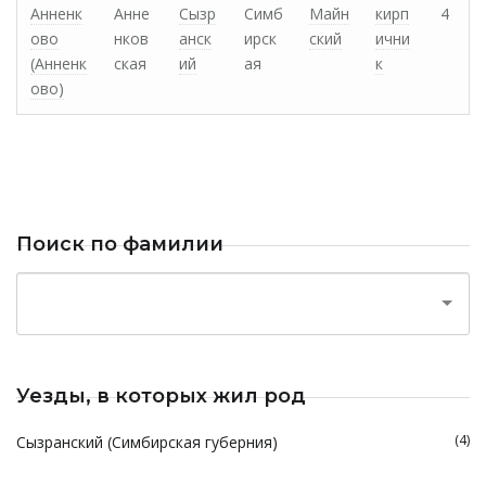
Анненк
Анне
Сызр
Симб
Майн
кирп
4
ово
нков
анск
ирск
ский
ични
(Анненк
ская
ий
ая
к
ово)
Поиск по фамилии
Уезды, в которых жил род
(4)
Сызранский (Симбирская губерния)