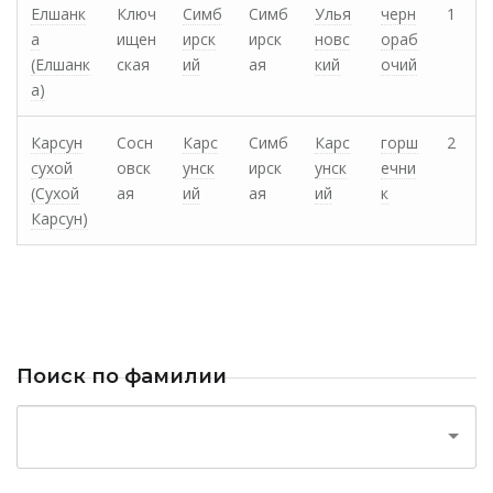
Елшанк
Ключ
Симб
Симб
Улья
черн
1
а
ищен
ирск
ирск
новс
ораб
(Елшанк
ская
ий
ая
кий
очий
а)
Карсун
Сосн
Карс
Симб
Карс
горш
2
сухой
овск
унск
ирск
унск
ечни
(Сухой
ая
ий
ая
ий
к
Карсун)
Поиск по фамилии