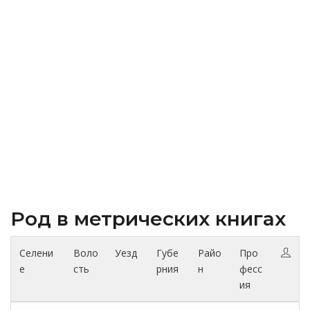
Род в метрических книгах
Селени
Воло
Уезд
Губе
Райо
Про
е
сть
рния
н
фесс
ия