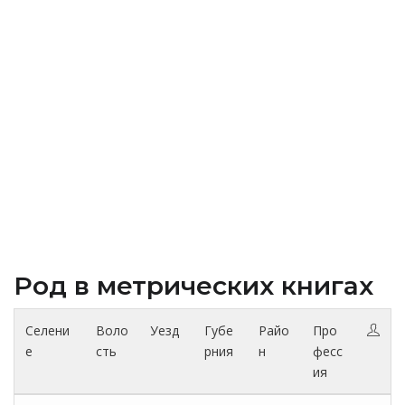
Род в метрических книгах
Селени
Воло
Уезд
Губе
Райо
Про
е
сть
рния
н
фесс
ия