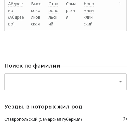
Абдрее
Высо
Став
Сама
Ново
1
во
коко
ропо
рска
малы
(Абдрее
лков
льск
я
клин
во)
ская
ий
ский
Поиск по фамилии
Уезды, в которых жил род
(1)
Ставропольский (Самарская губерния)