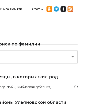
Книга Памяти
Статьи
оиск по фамилии
езды, в которых жил род
(1)
рсунский (Симбирская губерния)
айоны Ульяновской области