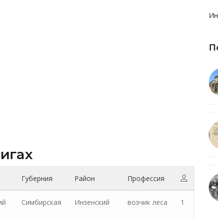
Ин
П
нигах
Губерния
Район
Профессия
ий
Симбирская
Инзенский
возчик леса
1