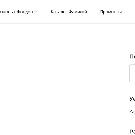
рхивных Фондов
Каталог Фамилий
Промыслы
П
У
Ка
Р