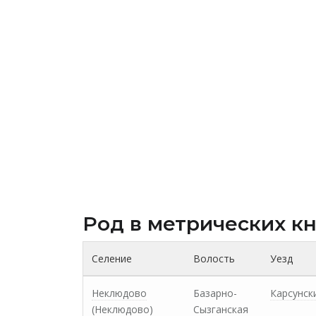
Род в метрических к
Селение
Волость
Уезд
Неклюдово
Базарно-
Карсунск
(Неклюдово)
Сызганская