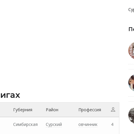
Су
П
нигах
Губерния
Район
Профессия
Симбирская
Сурский
овчинник
4