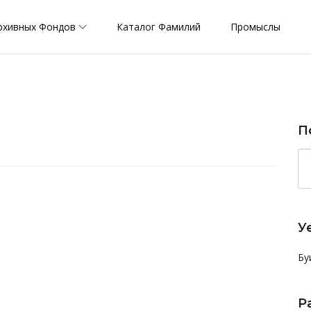
рхивных Фондов
Каталог Фамилий
Промыслы
П
У
Бу
Р