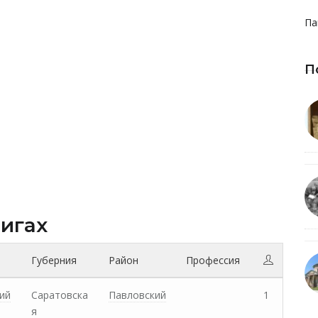
Па
П
нигах
Губерния
Район
Профессия
ий
Саратовска
Павловский
1
я