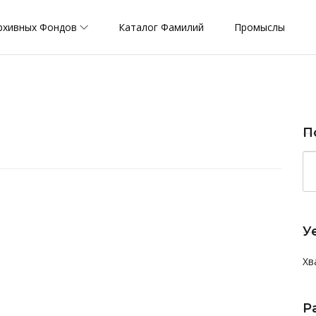
рхивных Фондов
Каталог Фамилий
Промыслы
П
У
Хв
Р