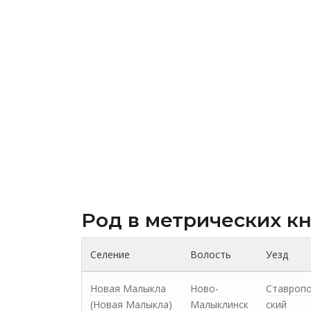
Род в метрических к
Селение
Волость
Уезд
Новая Малыкла
Ново-
Ставроп
(Новая Малыкла)
Малыклинск
ский