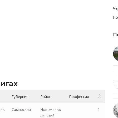
Че
Но
П
нигах
Губерния
Район
Профессия
оль
Самарская
Новомалык
1
линский