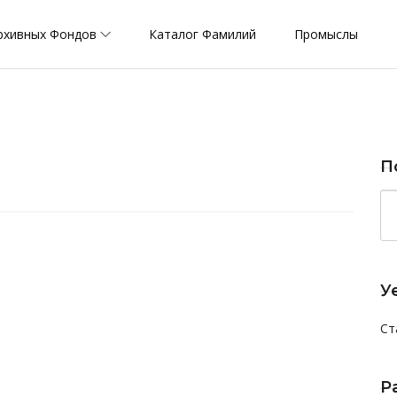
рхивных Фондов
Каталог Фамилий
Промыслы
П
У
Ст
Р