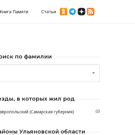
Книга Памяти
Статьи
оиск по фамилии
езды, в которых жил род
(2)
авропольский (Самарская губерния)
айоны Ульяновской области