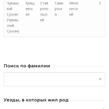
Чувашс
Хрящ
Став
Сама
Меле
3
кий
евск
ропо
рска
кесск
Сускан
ая
льск
я
ий
(Чуваш
ий
ский
Сускан)
Поиск по фамилии
Уезды, в которых жил род