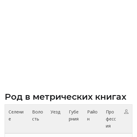
Род в метрических книгах
Селени
Воло
Уезд
Губе
Райо
Про
е
сть
рния
н
фесс
ия