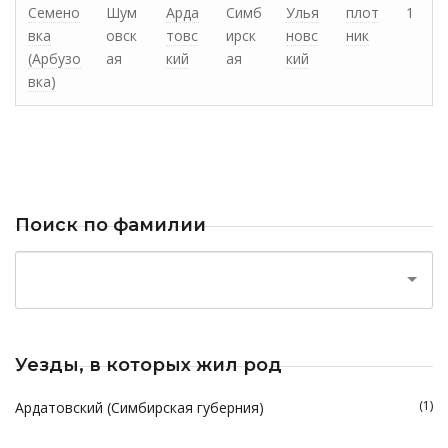
Семено
Шум
Арда
Симб
Улья
плот
1
вка
овск
товс
ирск
новс
ник
(Арбузо
ая
кий
ая
кий
вка)
Поиск по фамилии
Уезды, в которых жил род
(1)
Ардатовский (Симбирская губерния)