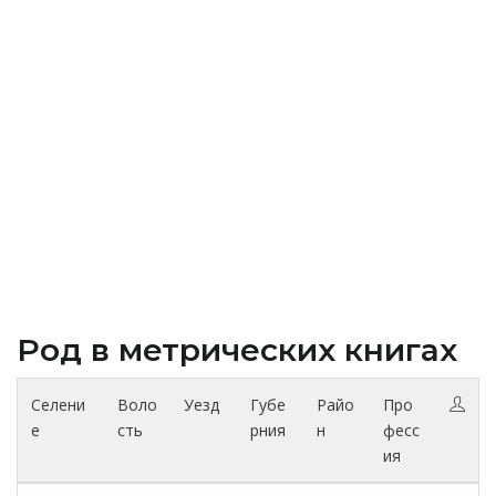
Род в метрических книгах
Селени
Воло
Уезд
Губе
Райо
Про
е
сть
рния
н
фесс
ия