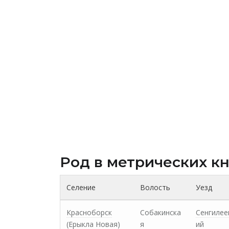
Род в метрических к
Селение
Волость
Уезд
Красноборск
Собакинска
Сенгилее
(Ерыкла Новая)
я
ий