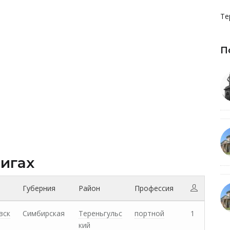
Те
П
нигах
Губерния
Район
Профессия
вск
Симбирская
Тереньгульс
портной
1
кий