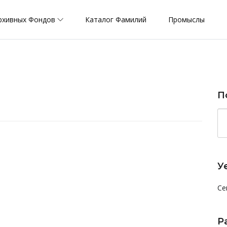
рхивных Фондов
Каталог Фамилий
Промыслы
П
У
Се
Р