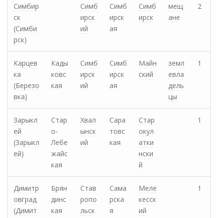
Симбир
Симб
Симб
Симб
мещ
2
ск
ирск
ирск
ирск
ане
(Симби
ий
ая
рск)
Карцев
Кады
Симб
Симб
Майн
земл
1
ка
ковс
ирск
ирск
ский
евла
(Березо
кая
ий
ая
дель
вка)
цы
Зарыкл
Стар
Хвал
Сара
Стар
1
ей
о-
ынск
товс
окул
(Зарыкл
Лебе
ий
кая
атки
ей)
жайс
нски
кая
й
Димитр
Брян
Став
Сама
Меле
1
овград
динс
ропо
рска
кесск
(Димит
кая
льск
я
ий