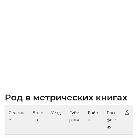
Род в метрических книгах
Селени
Воло
Уезд
Губе
Райо
Про
е
сть
рния
н
фесс
ия