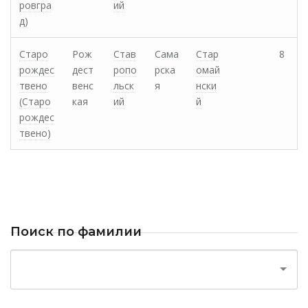
ровгра
ий
д)
Старо
Рож
Став
Сама
Стар
8
рождес
дест
ропо
рска
омай
твено
венс
льск
я
нски
(Старо
кая
ий
й
рождес
твено)
Поиск по фамилии