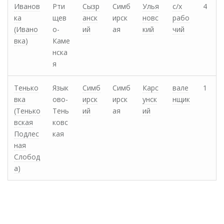
Иванов
Рти
Сызр
Симб
Улья
с/х
4
ка
щев
анск
ирск
новс
рабо
(Ивано
о-
ий
ая
кий
чий
вка)
Каме
нска
я
Тенько
Язык
Симб
Симб
Карс
вале
1
вка
ово-
ирск
ирск
унск
нщик
(Тенько
Тень
ий
ая
ий
вская
ковс
Подлес
кая
ная
Слобод
а)