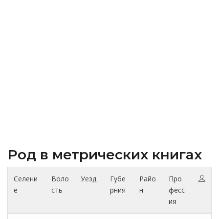
Род в метрических книгах
Селени
Воло
Уезд
Губе
Райо
Про
е
сть
рния
н
фесс
ия