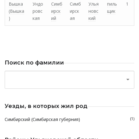
Вышка
Ундо
Симб
Симб
Улья
пиль
1
(Вышка
ровс
ирск
ирск
новс
щик
)
кая
ий
ая
кий
Поиск по фамилии
Уезды, в которых жил род
(1)
Симбирский (Симбирская губерния)