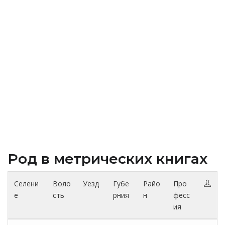
Род в метрических книгах
Селени
Воло
Уезд
Губе
Райо
Про
е
сть
рния
н
фесс
ия