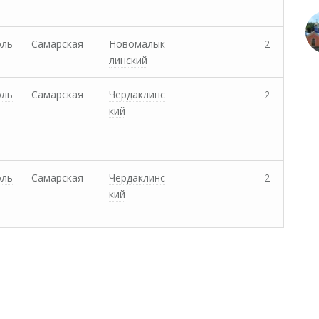
оль
Самарская
Новомалык
2
линский
оль
Самарская
Чердаклинс
2
кий
оль
Самарская
Чердаклинс
2
кий