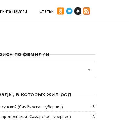
Книга Памяти
Статьи
оиск по фамилии
езды, в которых жил род
(1)
рсунский (Симбирская губерния)
(6)
авропольский (Самарская губерния)