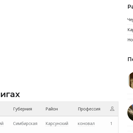
Р
Че
Ка
Но
П
нигах
Губерния
Район
Профессия
ий
Симбирская
Карсунский
коновал
1