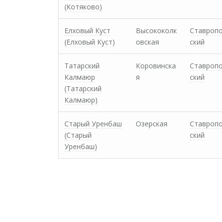
(Котяково)
Елховый Куст
Высококолк
Ставроп
(Елховый Куст)
овская
ский
Татарский
Коровинска
Ставроп
Калмаюр
я
ский
(Татарский
Калмаюр)
Старый Уренбаш
Озерская
Ставроп
(Старый
ский
Уренбаш)