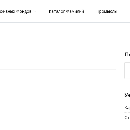
рхивных Фондов
Каталог Фамилий
Промыслы
П
У
Ка
Ст