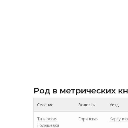
Род в метрических к
Селение
Волость
Уезд
Татарская
Горинская
Карсунск
Голышевка