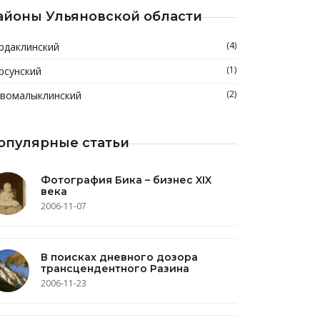
айоны Ульяновской области
(4)
рдаклинский
(1)
рсунский
(2)
вомалыклинский
опулярные статьи
Фотография Бика – бизнес XIX
века
2006-11-07
В поисках дневного дозора
трансцендентного Разина
2006-11-23