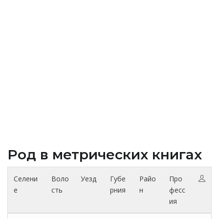
Род в метрических книгах
Селени
Воло
Уезд
Губе
Райо
Про
е
сть
рния
н
фесс
ия