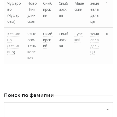
Чуфаро
Ново
Симб
Симб
Майн
земл
1
во
-Ник
ирск
ирск
ский
евла
(Чуфар
улин
ий
ая
дель
ово)
ская
цы
Кезьми
Язык
Симб
Симб
Сурс
земл
0
но
ово-
ирск
ирск
кий
евла
(Кезьм
Тень
ий
ая
дель
ино)
ковс
цы
кая
Поиск по фамилии