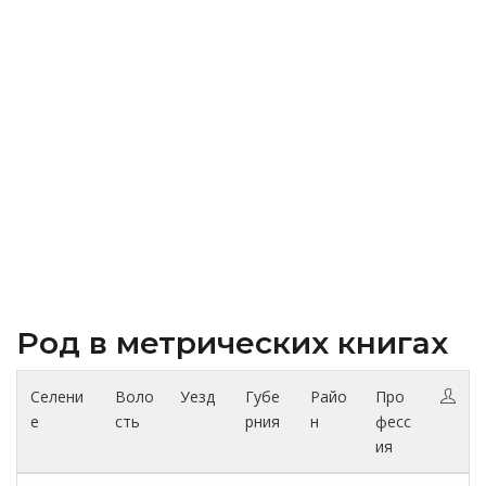
Род в метрических книгах
Селени
Воло
Уезд
Губе
Райо
Про
е
сть
рния
н
фесс
ия