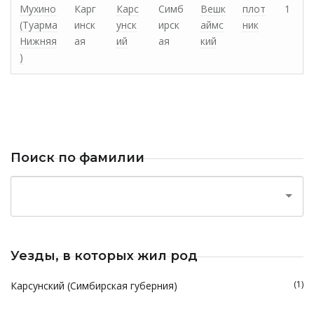
Мухино
Карг
Карс
Симб
Вешк
плот
1
(Туарма
инск
унск
ирск
аймс
ник
Нижняя
ая
ий
ая
кий
)
Поиск по фамилии
Уезды, в которых жил род
(1)
Карсунский (Симбирская губерния)