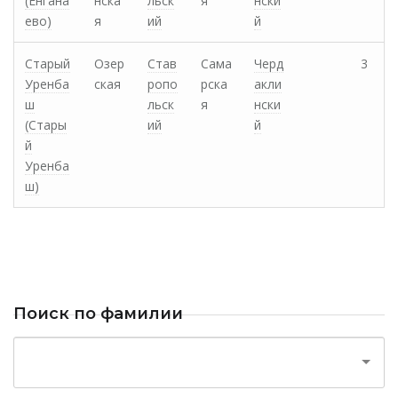
(Енгана
нска
льск
я
нски
ево)
я
ий
й
Старый
Озер
Став
Сама
Черд
3
Уренба
ская
ропо
рска
акли
ш
льск
я
нски
(Стары
ий
й
й
Уренба
ш)
Поиск по фамилии