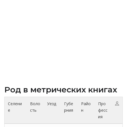
Род в метрических книгах
Селени
Воло
Уезд
Губе
Райо
Про
е
сть
рния
н
фесс
ия