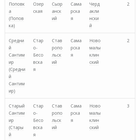
Поповк
Озер
Сызр
Сама
Черд
2
а
ская
анск
рска
акли
(Попов
ий
я
нски
ка)
й
Средни
Стар
Став
Сама
Ново
2
й
о-
ропо
рска
малы
Сантим
Бесо
льск
я
клин
ир
вска
ий
ский
(Средни
я
й
Сантим
ир)
Старый
Стар
Став
Сама
Ново
3
Сантим
о-
ропо
рска
малы
ир
Бесо
льск
я
клин
(Стары
вска
ий
ский
й
я