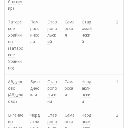
Сантим
ир)
Татарс
Пом
Став
Сама
Стар
2
кое
ряск
ропо
рска
омай
Урайки
инск
льск
я
нски
но
ая
ий
й
(Татарс
кое
Урайки
но)
Абдулл
Брян
Став
Сама
Черд
1
ово
динс
ропо
рска
акли
(Абдулл
кая
льск
я
нски
ово)
ий
й
Енганае
Черд
Став
Сама
Черд
2
во
акли
ропо
рска
акли