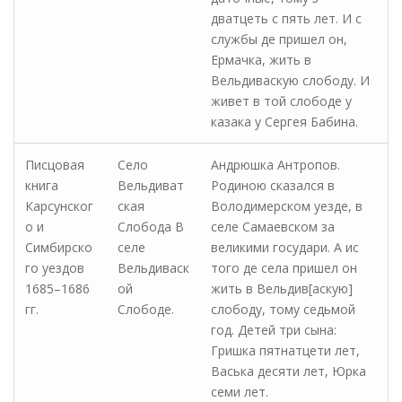
дватцеть с пять лет. И с
службы де пришел он,
Ермачка, жить в
Вельдиваскую слободу. И
живет в той слободе у
казака у Сергея Бабина.
Писцовая
Село
Андрюшка Антропов.
книга
Вельдиват
Родиною сказался в
Карсунског
ская
Володимерском уезде, в
о и
Слобода В
селе Самаевском за
Симбирско
селе
великими государи. А ис
го уездов
Вельдиваск
того де села пришел он
1685–1686
ой
жить в Вельдив[аскую]
гг.
Слободе.
слободу, тому седьмой
год. Детей три сына:
Гришка пятнатцети лет,
Васька десяти лет, Юрка
семи лет.