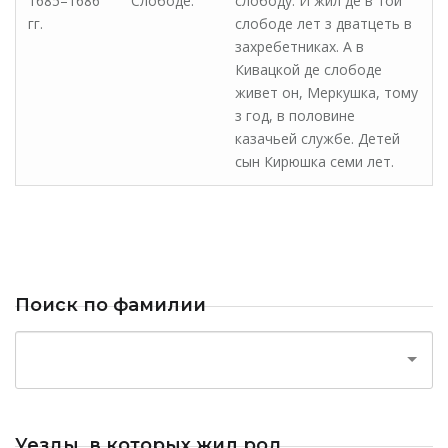
1685–1686
Слободе.
слободу. И жил де в той
гг.
слободе лет з дватцеть в
захребетниках. А в
Кивацкой де слободе
живет он, Меркушка, тому
з год, в половине
казачьей службе. Детей
сын Кирюшка семи лет.
Поиск по фамилии
Уезды, в которых жил род