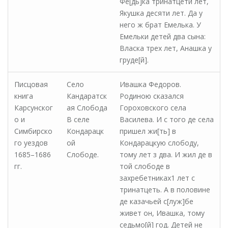
Фе[дь]ка тринатцети лет,
Якушка десяти лет. Да у
него ж брат Емелька. У
Емельки детей два сына:
Власка трех лет, Анашка у
груде[й].
Писцовая
Село
Ивашка Федоров.
книга
Кандаратск
Родиною сказался
Карсунског
ая Слобода
Гороховского села
о и
В селе
Василева. И с того де села
Симбирско
Кондарацк
пришел жи[ть] в
го уездов
ой
Кондарацкую слободу,
1685–1686
Слободе.
тому лет з два. И жил де в
гг.
той слободе в
захребетниках1 лет с
тринатцеть. А в половине
де казачьей с[луж]бе
живет он, Ивашка, тому
седьмо[й] год. Детей не