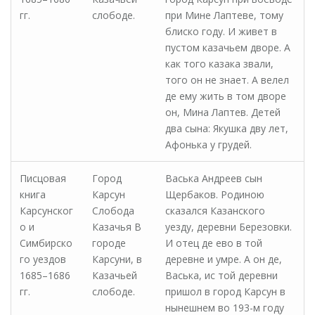
гг.
слободе.
при Мине Лаптеве, тому
блиско году. И живет в
пустом казачьем дворе. А
как того казака звали,
того он не знает. А велел
де ему жить в том дворе
он, Мина Лаптев. Детей
два сына: Якушка дву лет,
Афонька у грудей.
Писцовая
Город
Васька Андреев сын
книга
Карсун
Щербаков. Родиною
Карсунског
Слобода
сказался Казанского
о и
Казачья В
уезду, деревни Березовки.
Симбирско
городе
И отец де ево в той
го уездов
Карсуни, в
деревне и умре. А он де,
1685–1686
Казачьей
Васька, ис той деревни
гг.
слободе.
пришол в город Карсун в
нынешнем во 193-м году