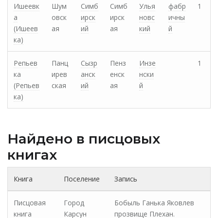
Ишеевк
Шум
Симб
Симб
Улья
фабр
1
а
овск
ирск
ирск
новс
ичны
(Ишеев
ая
ий
ая
кий
й
ка)
Репьев
Панц
Сызр
Пенз
Инзе
1
ка
ирев
анск
енск
нски
(Репьев
ская
ий
ая
й
ка)
Найдено в писцовых
книгах
Книга
Поселение
Запись
Писцовая
Город
Бобыль Ганька Яковлев
книга
Карсун
прозвище Плехан.