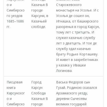
о и
Казачья В
Старожевского
Симбирско
городе
монастыря на Усолье. И с
го уездов
Карсуни, в
Усолья де сошел он,
1685–1686
Казачьей
Игнашка, от башкирского
гг.
слободе.
разоренья в город Карсун,
тому лет с тритцеть. И
служил казачью службу
лет з дватцеть. И тое де
службу здал казачью
брату Родьке Корташеву.
И живет в захребетниках
у казака у Ивашки
Логинова.
Писцовая
Город
Васька Федоров сын
книга
Карсун
Гузай. Родиною сказался
Карсунског
Слобода
Арзамаского уезду,
о и
Казачья В
деревни Сычесевы
Симбирско
городе
великих государей