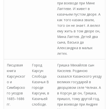
при воеводе при Мине
Лаптеве. И живет в
казачьем пустом дворе. А
как того казака звали,
того он не знает. А велел
ему жить в том дворе он,
Мина Лаптев. Детей два
сына, Васька да
Александрка в малых
летех.
Писцовая
Город
Гришка Михайлов сын
книга
Карсун
Киселев. Родиною
Карсунског
Слобода
сказался Казанского уезду
о и
Казачья В
великих государей в
Симбирско
городе
дворцовом селе Челнах. А
го уездов
Карсуни, в
в Корсун де он, Гришка,
1685–1686
Казачьей
пришол, тому другой год,
гг.
слободе.
при воеводе при Андрее