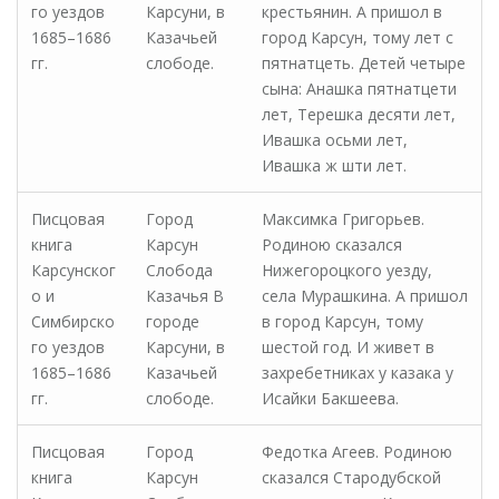
го уездов
Карсуни, в
крестьянин. А пришол в
1685–1686
Казачьей
город Карсун, тому лет с
гг.
слободе.
пятнатцеть. Детей четыре
сына: Анашка пятнатцети
лет, Терешка десяти лет,
Ивашка осьми лет,
Ивашка ж шти лет.
Писцовая
Город
Максимка Григорьев.
книга
Карсун
Родиною сказался
Карсунског
Слобода
Нижегороцкого уезду,
о и
Казачья В
села Мурашкина. А пришол
Симбирско
городе
в город Карсун, тому
го уездов
Карсуни, в
шестой год. И живет в
1685–1686
Казачьей
захребетниках у казака у
гг.
слободе.
Исайки Бакшеева.
Писцовая
Город
Федотка Агеев. Родиною
книга
Карсун
сказался Стародубской