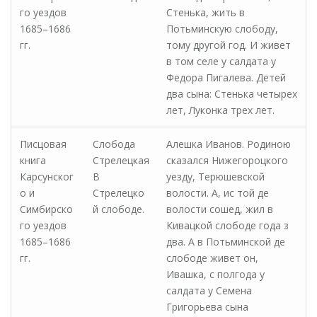
го уездов
Стенька, жить в
1685–1686
Потьминскую слободу,
гг.
тому другой год. И живет
в том селе у салдата у
Федора Пигалева. Детей
два сына: Стенька четырех
лет, Луконка трех лет.
Писцовая
Слобода
Алешка Иванов. Родиною
книга
Стрелецкая
сказался Нижегороцкого
Карсунског
В
уезду, Терюшевской
о и
Стрелецко
волости. А, ис той де
Симбирско
й слободе.
волости сошед, жил в
го уездов
Кивацкой слободе года з
1685–1686
два. А в Потьминской де
гг.
слободе живет он,
Ивашка, с полгода у
салдата у Семена
Григорьева сына