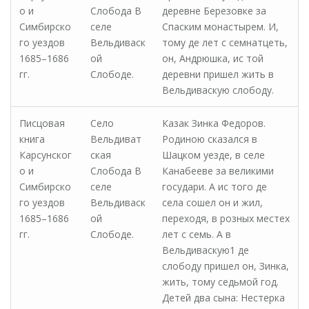
о и
Слобода В
деревне Березовке за
Симбирско
селе
Спаским монастырем. И,
го уездов
Вельдиваск
тому де лет с семнатцеть,
1685–1686
ой
он, Андрюшка, ис той
гг.
Слободе.
деревни пришел жить в
Вельдиваскую слободу.
Писцовая
Село
Казак Зинка Федоров.
книга
Вельдиват
Родиною сказался в
Карсунског
ская
Шацком уезде, в селе
о и
Слобода В
Канабееве за великими
Симбирско
селе
государи. А ис того де
го уездов
Вельдиваск
села сошел он и жил,
1685–1686
ой
переходя, в розных местех
гг.
Слободе.
лет с семь. А в
Вельдиваскую1 де
слободу пришел он, Зинка,
жить, тому седьмой год.
Детей два сына: Нестерка