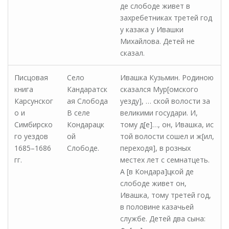
де слободе живет в
захребетниках третей год
у казака у Ивашки
Михайлова. Детей не
сказал.
Писцовая
Село
Ивашка Кузьмин. Родиною
книга
Кандаратск
сказался Мур[омского
Карсунског
ая Слобода
уезду], … ской волости за
о и
В селе
великими государи. И,
Симбирско
Кондарацк
тому д[е]…, он, Ивашка, ис
го уездов
ой
той волости сошел и ж[ил,
1685–1686
Слободе.
переходя], в розных
гг.
местех лет с семнатцеть.
А [в Кондара]цкой де
слободе живет он,
Ивашка, тому третей год,
в половине казачьей
службе. Детей два сына: