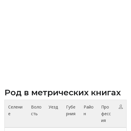
Род в метрических книгах
Селени
Воло
Уезд
Губе
Райо
Про
е
сть
рния
н
фесс
ия