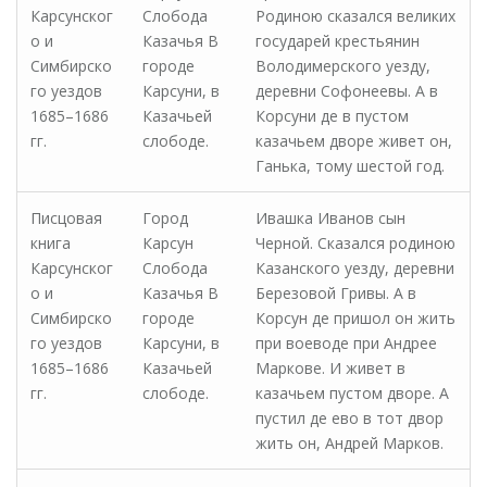
Карсунског
Слобода
Родиною сказался великих
о и
Казачья В
государей крестьянин
Симбирско
городе
Володимерского уезду,
го уездов
Карсуни, в
деревни Софонеевы. А в
1685–1686
Казачьей
Корсуни де в пустом
гг.
слободе.
казачьем дворе живет он,
Ганька, тому шестой год.
Писцовая
Город
Ивашка Иванов сын
книга
Карсун
Черной. Сказался родиною
Карсунског
Слобода
Казанского уезду, деревни
о и
Казачья В
Березовой Гривы. А в
Симбирско
городе
Корсун де пришол он жить
го уездов
Карсуни, в
при воеводе при Андрее
1685–1686
Казачьей
Маркове. И живет в
гг.
слободе.
казачьем пустом дворе. А
пустил де ево в тот двор
жить он, Андрей Марков.