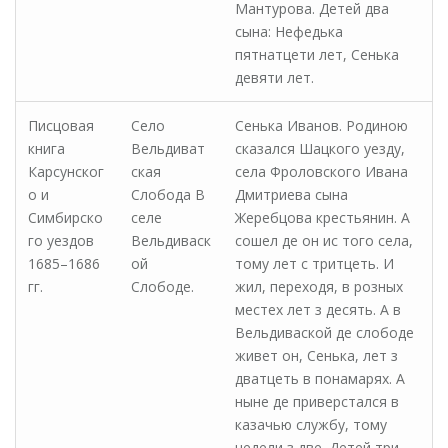
Мантурова. Детей два
сына: Нефедька
пятнатцети лет, Сенька
девяти лет.
Писцовая
Село
Сенька Иванов. Родиною
книга
Вельдиват
сказался Шацкого уезду,
Карсунског
ская
села Фроловского Ивана
о и
Слобода В
Дмитриева сына
Симбирско
селе
Жеребцова крестьянин. А
го уездов
Вельдиваск
сошел де он ис того села,
1685–1686
ой
тому лет с тритцеть. И
гг.
Слободе.
жил, переходя, в розных
местех лет з десять. А в
Вельдиваской де слободе
живет он, Сенька, лет з
дватцеть в понамарях. А
ныне де приверстался в
казачью службу, тому
недели з две. Детей три