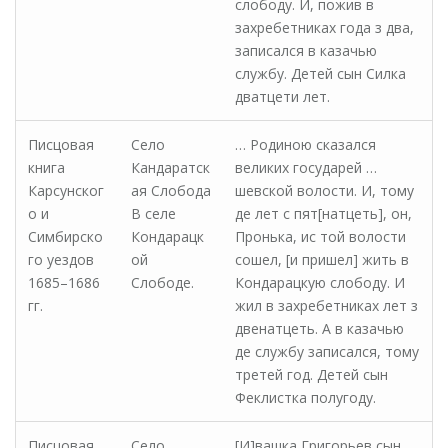
слободу. И, пожив в
захребетниках года з два,
записался в казачью
службу. Детей сын Силка
дватцети лет.
Писцовая
Село
… Родиною сказался
книга
Кандаратск
великих государей …
Карсунског
ая Слобода
шевской волости. И, тому
о и
В селе
де лет с пят[натцеть], он,
Симбирско
Кондарацк
Пронька, ис той волости
го уездов
ой
сошел, [и пришел] жить в
1685–1686
Слободе.
Кондарацкую слободу. И
гг.
жил в захребетниках лет з
двенатцеть. А в казачью
де службу записался, тому
третей год. Детей сын
Феклистка полугоду.
Писцовая
Село
[И]вашка Григорьев сын