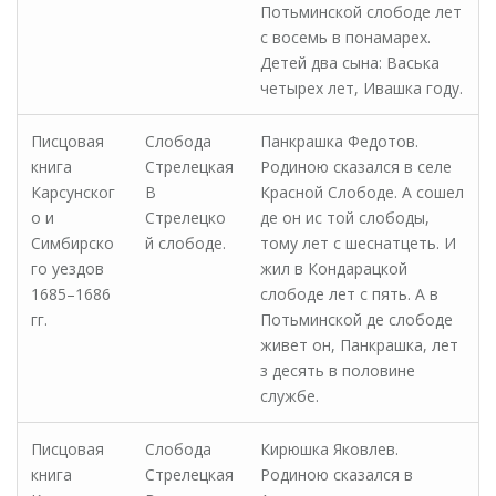
Потьминской слободе лет
с восемь в понамарех.
Детей два сына: Васька
четырех лет, Ивашка году.
Писцовая
Слобода
Панкрашка Федотов.
книга
Стрелецкая
Родиною сказался в селе
Карсунског
В
Красной Слободе. А сошел
о и
Стрелецко
де он ис той слободы,
Симбирско
й слободе.
тому лет с шеснатцеть. И
го уездов
жил в Кондарацкой
1685–1686
слободе лет с пять. А в
гг.
Потьминской де слободе
живет он, Панкрашка, лет
з десять в половине
службе.
Писцовая
Слобода
Кирюшка Яковлев.
книга
Стрелецкая
Родиною сказался в