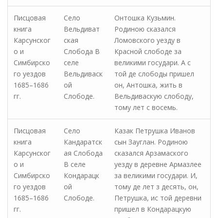
Писцовая
Село
Онтошка Кузьмин.
книга
Вельдиват
Родиною сказался
Карсунског
ская
Ломовского уезду в
о и
Слобода В
Красной слободе за
Симбирско
селе
великими государи. А с
го уездов
Вельдиваск
той де слободы пришел
1685–1686
ой
он, Антошка, жить в
гг.
Слободе.
Вельдиваскую слободу,
тому лет с восемь.
Писцовая
Село
Казак Петрушка Иванов
книга
Кандаратск
сын Зауглан. Родиною
Карсунског
ая Слобода
сказался Арзамаского
о и
В селе
уезду в деревне Армазлее
Симбирско
Кондарацк
за великими государи. И,
го уездов
ой
тому де лет з десять, он,
1685–1686
Слободе.
Петрушка, ис той деревни
гг.
пришел в Кондарацкую