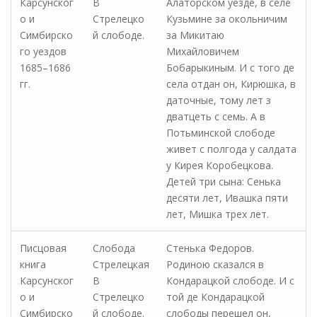
Карсунског
В
Алаторском уезде, в селе
о и
Стрелецко
Кузьмине за окольничим
Симбирско
й слободе.
за Микитаю
го уездов
Михайловичем
1685–1686
Бобарыкиным. И с того де
гг.
села отдан он, Кирюшка, в
даточные, тому лет з
дватцеть с семь. А в
Потьминской слободе
живет с полгода у салдата
у Кирея Коробецкова.
Детей три сына: Сенька
десяти лет, Ивашка пяти
лет, Мишка трех лет.
Писцовая
Слобода
Стенька Федоров.
книга
Стрелецкая
Родиною сказался в
Карсунског
В
Кондарацкой слободе. И с
о и
Стрелецко
той де Кондарацкой
Симбирско
й слободе.
слободы перешел он,