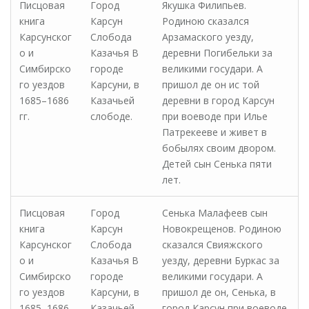
Писцовая
Город
Якушка Филипьев.
книга
Карсун
Родиною сказался
Карсунског
Слобода
Арзамаского уезду,
о и
Казачья В
деревни Погибельки за
Симбирско
городе
великими государи. А
го уездов
Карсуни, в
пришол де он ис той
1685–1686
Казачьей
деревни в город Карсун
гг.
слободе.
при воеводе при Илье
Патрекееве и живет в
бобылях своим двором.
Детей сын Сенька пяти
лет.
Писцовая
Город
Сенька Малафеев сын
книга
Карсун
Новокрещенов. Родиною
Карсунског
Слобода
сказался Свияжского
о и
Казачья В
уезду, деревни Буркас за
Симбирско
городе
великими государи. А
го уездов
Карсуни, в
пришол де он, Сенька, в
1685–1686
Казачьей
город Карсун при воеводе