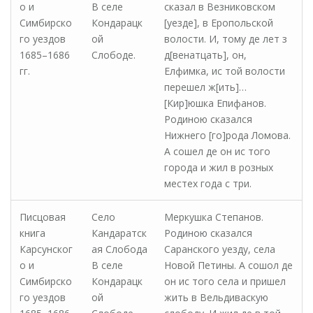
о и
В селе
сказал в Везниковском
Симбирско
Кондарацк
[уезде], в Еропольской
го уездов
ой
волости. И, тому де лет з
1685–1686
Слободе.
д[венатцать], он,
гг.
Елфимка, ис той волости
перешел ж[ить]…
[Кир]юшка Епифанов.
Родиною сказался
Нижнего [го]рода Ломова.
А сошел де он ис того
города и жил в розных
местех года с три.
Писцовая
Село
Меркушка Степанов.
книга
Кандаратск
Родиною сказался
Карсунског
ая Слобода
Саранского уезду, села
о и
В селе
Новой Петины. А сошол де
Симбирско
Кондарацк
он ис того села и пришел
го уездов
ой
жить в Вельдиваскую