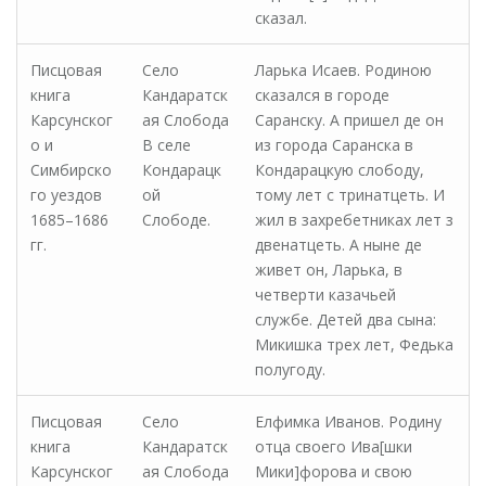
сказал.
Писцовая
Село
Ларька Исаев. Родиною
книга
Кандаратск
сказался в городе
Карсунског
ая Слобода
Саранску. А пришел де он
о и
В селе
из города Саранска в
Симбирско
Кондарацк
Кондарацкую слободу,
го уездов
ой
тому лет с тринатцеть. И
1685–1686
Слободе.
жил в захребетниках лет з
гг.
двенатцеть. А ныне де
живет он, Ларька, в
четверти казачьей
службе. Детей два сына:
Микишка трех лет, Федька
полугоду.
Писцовая
Село
Елфимка Иванов. Родину
книга
Кандаратск
отца своего Ива[шки
Карсунског
ая Слобода
Мики]форова и свою