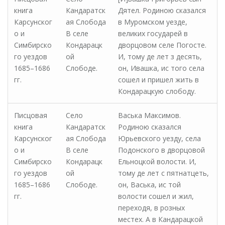
книга
Кандаратск
Дятел. Родиною сказался
Карсунског
ая Слобода
в Муромском уезде,
о и
В селе
великих государей в
Симбирско
Кондарацк
дворцовом селе Погосте.
го уездов
ой
И, тому де лет з десять,
1685–1686
Слободе.
он, Ивашка, ис того села
гг.
сошел и пришел жить в
Кондарацкую слободу.
Писцовая
Село
Васька Максимов.
книга
Кандаратск
Родиною сказался
Карсунског
ая Слобода
Юрьевского уезду, села
о и
В селе
Подонского в дворцовой
Симбирско
Кондарацк
Ельноцкой волости. И,
го уездов
ой
тому де лет с пятнатцеть,
1685–1686
Слободе.
он, Васька, ис той
гг.
волости сошел и жил,
переходя, в розных
местех. А в Кандарацкой