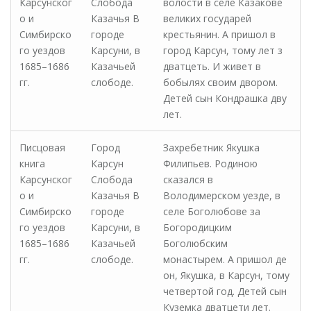
Карсунског
Слобода
волости в селе Казакове
о и
Казачья В
великих государей
Симбирско
городе
крестьянин. А пришол в
го уездов
Карсуни, в
город Карсун, тому лет з
1685–1686
Казачьей
дватцеть. И живет в
гг.
слободе.
бобылях своим двором.
Детей сын Кондрашка дву
лет.
Писцовая
Город
Захребетник Якушка
книга
Карсун
Филипьев. Родиною
Карсунског
Слобода
сказался в
о и
Казачья В
Володимерском уезде, в
Симбирско
городе
селе Боголюбове за
го уездов
Карсуни, в
Богородицким
1685–1686
Казачьей
Боголюбским
гг.
слободе.
монастырем. А пришол де
он, Якушка, в Карсун, тому
четвертой год. Детей сын
Куземка дватцети лет.