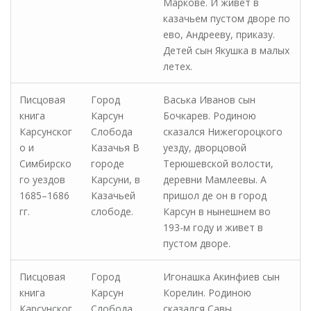
Маркове. И живет в
казачьем пустом дворе по
ево, Андрееву, приказу.
Детей сын Якушка в малых
летех.
Писцовая
Город
Васька Иванов сын
книга
Карсун
Бочкарев. Родиною
Карсунског
Слобода
сказался Нижегороцкого
о и
Казачья В
уезду, дворцовой
Симбирско
городе
Терюшевской волости,
го уездов
Карсуни, в
деревни Мамлеевы. А
1685–1686
Казачьей
пришол де он в город
гг.
слободе.
Карсун в нынешнем во
193-м году и живет в
пустом дворе.
Писцовая
Город
Игонашка Акинфиев сын
книга
Карсун
Корелин. Родиною
Карсунског
Слобода
сказался Савы