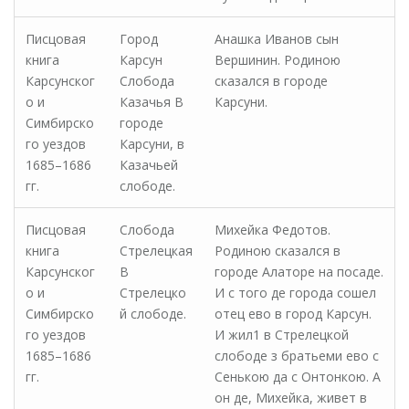
Писцовая
Город
Анашка Иванов сын
книга
Карсун
Вершинин. Родиною
Карсунског
Слобода
сказался в городе
о и
Казачья В
Карсуни.
Симбирско
городе
го уездов
Карсуни, в
1685–1686
Казачьей
гг.
слободе.
Писцовая
Слобода
Михейка Федотов.
книга
Стрелецкая
Родиною сказался в
Карсунског
В
городе Алаторе на посаде.
о и
Стрелецко
И с того де города сошел
Симбирско
й слободе.
отец ево в город Карсун.
го уездов
И жил1 в Стрелецкой
1685–1686
слободе з братьеми ево с
гг.
Сенькою да с Онтонкою. А
он де, Михейка, живет в