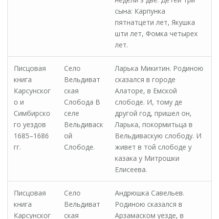
сына: Карпунка
пятнатцети лет, Якушка
шти лет, Фомка четырех
лет.
Писцовая
Село
Ларька Микитин. Родиною
книга
Вельдиват
сказался в городе
Карсунског
ская
Алаторе, в Емской
о и
Слобода В
слободе. И, тому де
Симбирско
селе
другой год, пришел он,
го уездов
Вельдиваск
Ларька, покормитьца в
1685–1686
ой
Вельдиваскую слободу. И
гг.
Слободе.
живет в той слободе у
казака у Митрошки
Елисеева.
Писцовая
Село
Андрюшка Савельев.
книга
Вельдиват
Родиною сказался в
Карсунског
ская
Арзамаском уезде, в