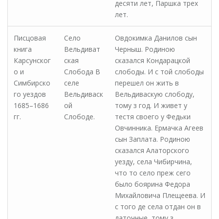
десяти лет, Паршка трех
лет.
Писцовая
Село
Овдокимка Данилов сын
книга
Вельдиват
Черныш. Родиною
Карсунског
ская
сказался Кондарацкой
о и
Слобода В
слободы. И с той слободы
Симбирско
селе
перешел он жить в
го уездов
Вельдиваск
Вельдиваскую слободу,
1685–1686
ой
тому з год. И живет у
гг.
Слободе.
тестя своего у Федьки
Овчинника. Ермачка Агеев
сын Заплата. Родиною
сказался Алаторского
уезду, села Чибирчина,
что то село преж сего
было боярина Федора
Михайловича Плещеева. И
с того де села отдан он в
даточные, тому з