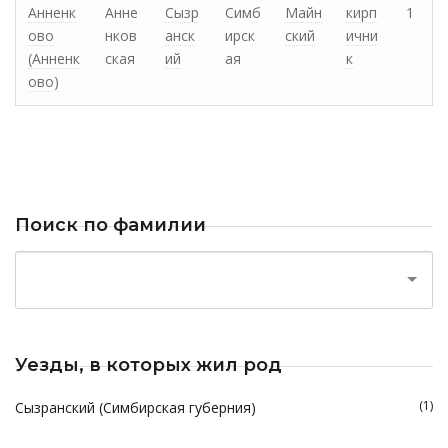
Анненк
Анне
Сызр
Симб
Майн
кирп
1
ово
нков
анск
ирск
ский
ични
(Анненк
ская
ий
ая
к
ово)
Поиск по фамилии
Уезды, в которых жил род
(1)
Сызранский (Симбирская губерния)