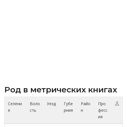
Род в метрических книгах
Селени
Воло
Уезд
Губе
Райо
Про
е
сть
рния
н
фесс
ия