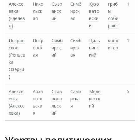
Алексе
Нико
Сызр
Симб
Кузо
гриб
1
евка
льск
анск
ирск
вато
ы
(Еделев
ая
ий
ая
вски
соби
о)
й
рают
Покров
Покр
Симб
Симб
Циль
конд
1
ское
овск
ирск
ирск
нинс
итер
(Репьев
ая
ий
ая
кий
ка
Озерки
)
Алексе
Арха
Став
Сама
Меле
5
евка
нгел
ропо
рска
кесск
(Алексе
ьска
льск
я
ий
евка)
я
ий