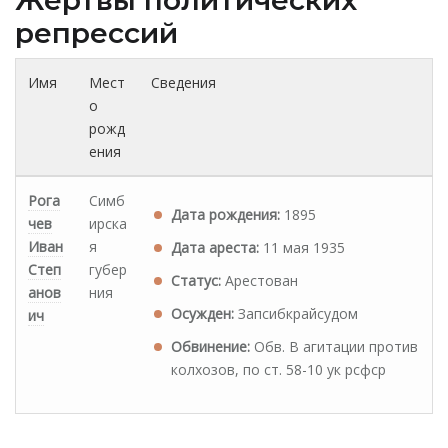
Жертвы политических
репрессий
Имя
Мест
Сведения
о
рожд
ения
Рога
Симб
Дата рождения:
1895
чев
ирска
Иван
я
Дата ареста:
11 мая 1935
Степ
губер
Статус:
Арестован
анов
ния
Осужден:
Запсибкрайсудом
ич
Обвинение:
Обв. В агитации против
колхозов, по ст. 58-10 ук рсфср