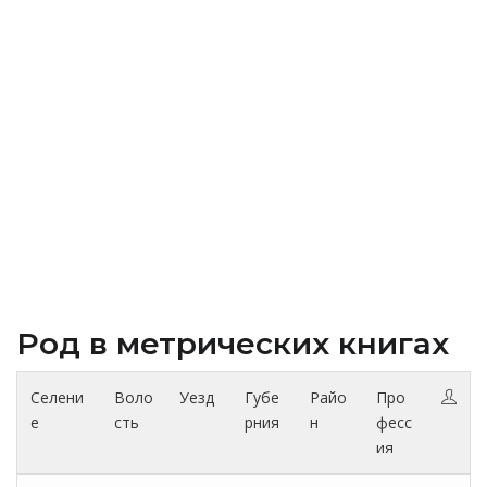
Род в метрических книгах
Селени
Воло
Уезд
Губе
Райо
Про
е
сть
рния
н
фесс
ия