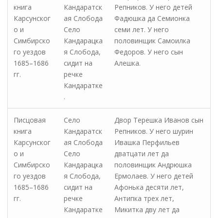
книга
Кандаратск
Репников. У него детей
Карсунског
ая Слобода
Фадюшка да Семионка
о и
Село
семи лет. У него
Симбирско
Кандарацка
половинщик Самоилка
го уездов
я Слобода,
Федоров. У него сын
1685–1686
сидит на
Алешка.
гг.
речке
Кандаратке
.
Писцовая
Село
Двор Терешка Иванов сын
книга
Кандаратск
Репников. У него шурин
Карсунског
ая Слобода
Ивашка Перфильев
о и
Село
дватцати лет да
Симбирско
Кандарацка
половинщик Андрюшка
го уездов
я Слобода,
Ермолаев. У него детей
1685–1686
сидит на
Афонька десяти лет,
гг.
речке
Антипка трех лет,
Кандаратке
Микитка дву лет да