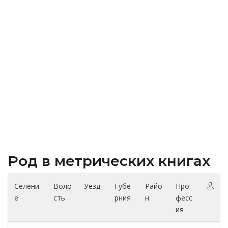
Род в метрических книгах
Селени
Воло
Уезд
Губе
Райо
Про
е
сть
рния
н
фесс
ия