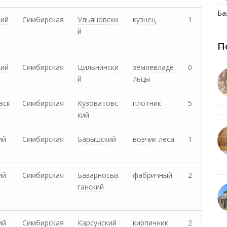
Ба
кий
Симбирская
Ульяновски
кузнец
1
й
П
кий
Симбирская
Цильнински
землевладе
0
й
льцы
вск
Симбирская
Кузоватовс
плотник
5
кий
ий
Симбирская
Барышский
возчик леса
1
ий
Симбирская
Базарносыз
фабричный
2
ганский
ий
Симбирская
Карсунский
кирпичник
2