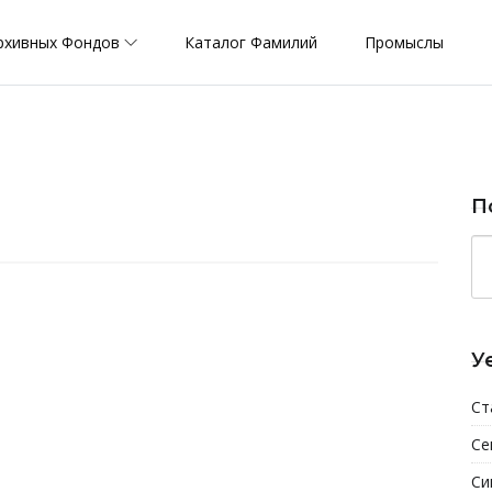
рхивных Фондов
Каталог Фамилий
Промыслы
П
У
Ст
Се
Си