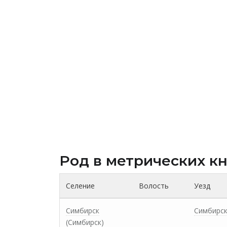
Род в метрических к
Селение
Волость
Уезд
Симбирск
Симбирс
(Симбирск)