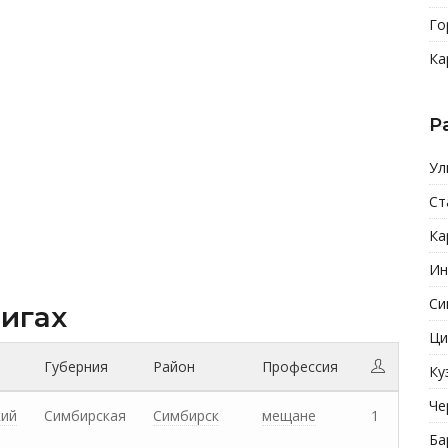
Го
Ка
Р
Ул
Ст
Ка
Ин
Си
нигах
Ци
Губерния
Район
Профессия
Ку
Че
кий
Симбирская
Симбирск
мещане
1
Ба