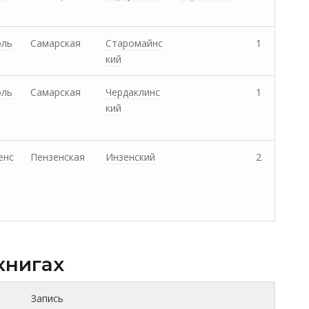
оль
Самарская
Старомайнс
1
кий
оль
Самарская
Чердаклинс
1
кий
енс
Пензенская
Инзенский
2
книгах
Запись