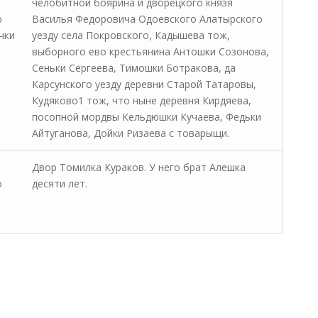
челобитной боярина и дворецкого князя
о
Василья Федоровича Одоевского Алатырского
чки
уезду села Покровского, Кадышева тож,
выборного ево крестьянина Антошки Созонова,
Сеньки Сергеева, Тимошки Ботракова, да
Карсунского уезду деревни Старой Татаровы,
Кудяково1 тож, что ныне деревня Кирдяева,
посопной мордвы Кельдюшки Кучаева, Федьки
Айтуганова, Дойки Ризаева с товарыщи.
Двор Томилка Кураков. У него брат Алешка
о
десяти лет.