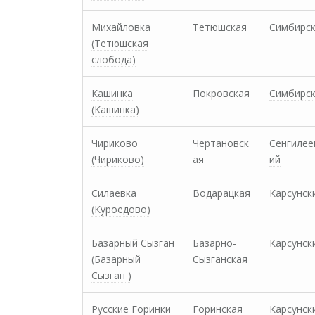
Михайловка
Тетюшская
Симбирс
(Тетюшская
слобода)
Кашинка
Покровская
Симбирс
(Кашинка)
Чириково
Чертановск
Сенгилее
(Чириково)
ая
ий
Силаевка
Водарацкая
Карсунск
(Куроедово)
Базарный Сызган
Базарно-
Карсунск
(Базарный
Сызганская
Сызган )
Русские Горинки
Горинская
Карсунск