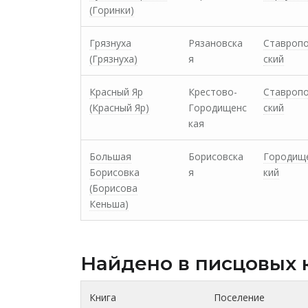
(Горинки)
Грязнуха
Рязановска
Ставроп
(Грязнуха)
я
ский
Красный Яр
Крестово-
Ставроп
(Красный Яр)
Городищенс
ский
кая
Большая
Борисовска
Городищ
Борисовка
я
кий
(Борисова
Кеньша)
Найдено в писцовых 
Книга
Поселение