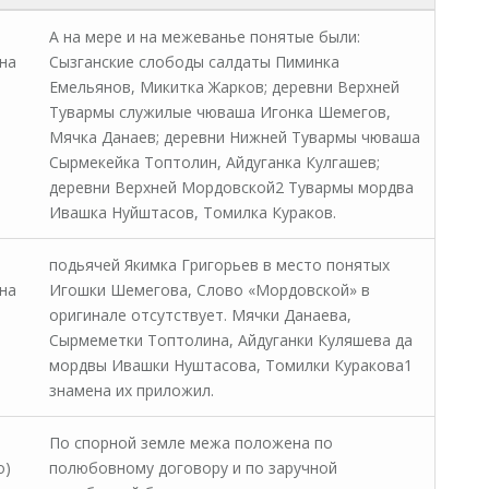
А на мере и на межеванье понятые были:
на
Сызганские слободы салдаты Пиминка
Емельянов, Микитка Жарков; деревни Верхней
Тувармы служилые чюваша Игонка Шемегов,
Мячка Данаев; деревни Нижней Тувармы чюваша
Сырмекейка Топтолин, Айдуганка Кулгашев;
деревни Верхней Мордовской2 Тувармы мордва
Ивашка Нуйштасов, Томилка Кураков.
подьячей Якимка Григорьев в место понятых
на
Игошки Шемегова, Слово «Мордовской» в
оригинале отсутствует. Мячки Данаева,
Сырмеметки Топтолина, Айдуганки Куляшева да
мордвы Ивашки Нуштасова, Томилки Куракова1
знамена их приложил.
По спорной земле межа положена по
о)
полюбовному договору и по заручной