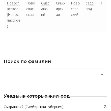
Новосп
Ново
Сызр
Симб
Ново
садо
1
асское
спас
анск
ирск
спас
вод
(Новос
ская
ий
ая
ский
пасское
)
Поиск по фамилии
Уезды, в которых жил род
(1)
Сызранский (Симбирская губерния)