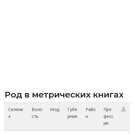
Род в метрических книгах
Селени
Воло
Уезд
Губе
Райо
Про
е
сть
рния
н
фесс
ия