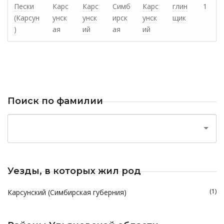
Пески
Карс
Карс
Симб
Карс
глин
1
(Карсун
унск
унск
ирск
унск
щик
)
ая
ий
ая
ий
Поиск по фамилии
Уезды, в которых жил род
(1)
Карсунский (Симбирская губерния)