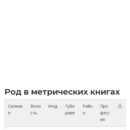
Род в метрических книгах
Селени
Воло
Уезд
Губе
Райо
Про
е
сть
рния
н
фесс
ия