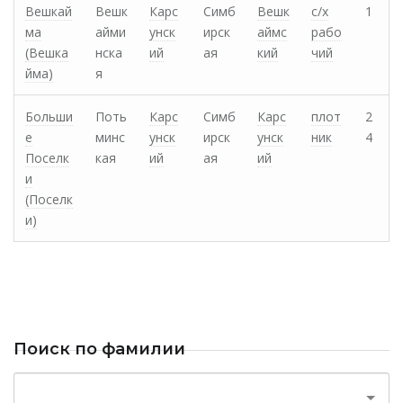
Вешкай
Вешк
Карс
Симб
Вешк
с/х
1
ма
айми
унск
ирск
аймс
рабо
(Вешка
нска
ий
ая
кий
чий
йма)
я
Больши
Поть
Карс
Симб
Карс
плот
2
е
минс
унск
ирск
унск
ник
4
Поселк
кая
ий
ая
ий
и
(Поселк
и)
Поиск по фамилии