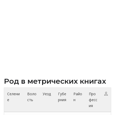
Род в метрических книгах
Селени
Воло
Уезд
Губе
Райо
Про
е
сть
рния
н
фесс
ия