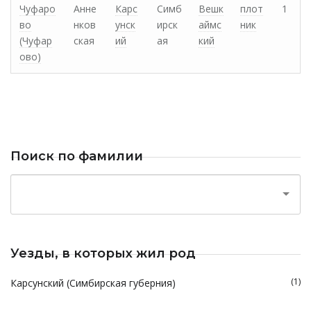
Чуфаро
Анне
Карс
Симб
Вешк
плот
1
во
нков
унск
ирск
аймс
ник
(Чуфар
ская
ий
ая
кий
ово)
Поиск по фамилии
Уезды, в которых жил род
(1)
Карсунский (Симбирская губерния)