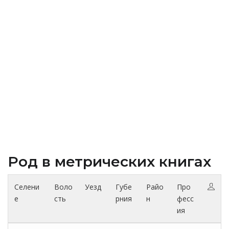
Род в метрических книгах
Селени
Воло
Уезд
Губе
Райо
Про
е
сть
рния
н
фесс
ия