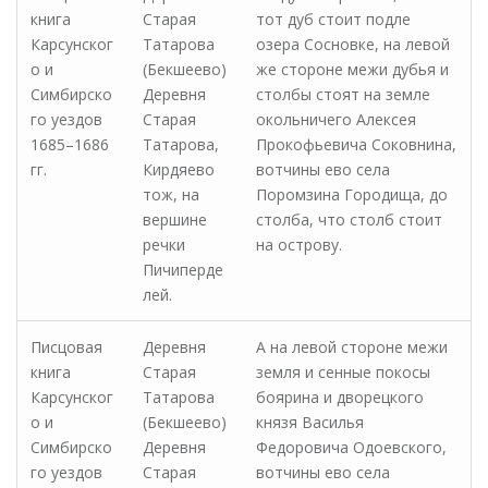
книга
Старая
тот дуб стоит подле
Карсунског
Татарова
озера Сосновке, на левой
о и
(Бекшеево)
же стороне межи дубья и
Симбирско
Деревня
столбы стоят на земле
го уездов
Старая
окольничего Алексея
1685–1686
Татарова,
Прокофьевича Соковнина,
гг.
Кирдяево
вотчины ево села
тож, на
Поромзина Городища, до
вершине
столба, что столб стоит
речки
на острову.
Пичиперде
лей.
Писцовая
Деревня
А на левой стороне межи
книга
Старая
земля и сенные покосы
Карсунског
Татарова
боярина и дворецкого
о и
(Бекшеево)
князя Василья
Симбирско
Деревня
Федоровича Одоевского,
го уездов
Старая
вотчины ево села