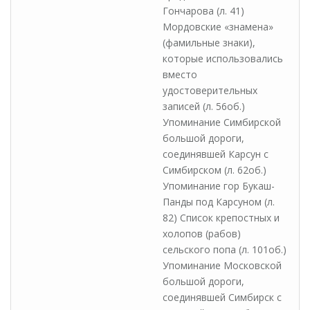
Гончарова (л. 41)
Мордовские «знамена»
(фамильные знаки),
которые использовались
вместо
удостоверительных
записей (л. 56об.)
Упоминание Симбирской
большой дороги,
соединявшей Карсун с
Симбирском (л. 62об.)
Упоминание гор Букаш-
Панды под Карсуном (л.
82) Список крепостных и
холопов (рабов)
сельского попа (л. 101об.)
Упоминание Московской
большой дороги,
соединявшей Симбирск с