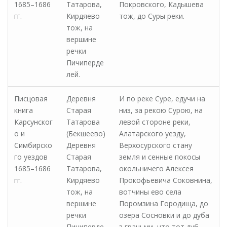
1685–1686
Татарова,
Покровского, Кадышева
гг.
Кирдяево
тож, до Суры реки.
тож, на
вершине
речки
Пичиперде
лей.
Писцовая
Деревня
И по реке Суре, едучи на
книга
Старая
низ, за рекою Сурою, на
Карсунског
Татарова
левой стороне реки,
о и
(Бекшеево)
Алатарского уезду,
Симбирско
Деревня
Верхосурского стану
го уездов
Старая
земля и сенные покосы
1685–1686
Татарова,
окольничего Алексея
гг.
Кирдяево
Прокофьевича Соковнина,
тож, на
вотчины ево села
вершине
Поромзина Городища, до
речки
озера Сосновки и до дуба
Пичиперде
з граньми, что тот дуб