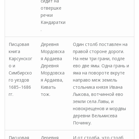
сидит на
отвершке
речки
Кандаратки
.
Писцовая
Деревня
Один столб поставлен на
книга
Мордовска
правой стороне дороги.
Карсунског
я Ардаева
На нем три грани, подле
о и
Деревня
ево две ямы. Одна грань и
Симбирско
Мордовска
яма на повороте вкруте
го уездов
я Ардаева,
направо меж земель
1685–1686
Кивать
стольника князя Ивана
гг.
тож.
Лыкова, вотчинной ево
земли села Лавы, и
новокрещенов и мордвы
деревни Вельмисева
Починку.
Писцовая
Деревня
И от столба, что столб