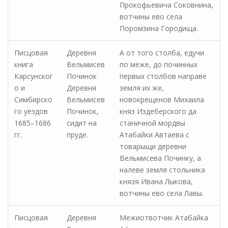
Прокофьевича Соковнина,
вотчины ево села
Поромзина Городища.
Писцовая
Деревня
А от того столба, едучи
книга
Вельмисев
по меже, до починных
Карсунског
Починок
первых столбов направе
о и
Деревня
земля их же,
Симбирско
Вельмисев
новокрещенов Михаила
го уездов
Починок,
княз Издеберского да
1685–1686
сидит на
станичной мордвы
гг.
пруде.
Атабайки Автаева с
товарыщи деревни
Вельмисева Починку, а
налеве земля стольника
князя Ивана Лыкова,
вотчины ево села Лавы.
Писцовая
Деревня
Межиотвотчик Атабайка