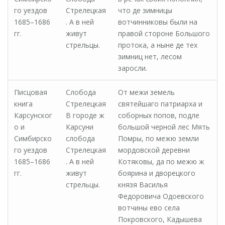
го уездов
Стрелецкая
что де зимницы
1685–1686
. А в ней
вотчинниковы были на
гг.
живут
правой стороне Большого
стрельцы.
протока, а ныне де тех
зимниц нет, лесом
заросли.
Писцовая
Слобода
От межи земель
книга
Стрелецкая
святейшаго патриарха и
Карсунског
В городе ж
соборных попов, подле
о и
Карсуни
большой черной лес Мять
Симбирско
слобода
Помры, по межю земли
го уездов
Стрелецкая
мордовской деревни
1685–1686
. А в ней
Котяковы, да по межю ж
гг.
живут
боярина и дворецкого
стрельцы.
князя Василья
Федоровича Одоевского
вотчины ево села
Покровского, Кадышева