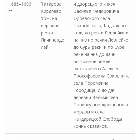
1685–1686
Татарова,
и дворецкого князя
гг.
Кирдяево
Василья Федоровича
тож, на
Одоевского села
вершине
Покровского, Кадышево
речки
тож, до речки Левлейки и
Пичиперде
на низ по речки Левлейке
лей.
до Суры реки, и по Суре
реке на низ до дачи
вотчинной земли
окольничего Алексея
Прокофьевича Соковнина
села Поромзина
Городища, и до дач
деревни Вельмисева
Починку новокрещенов и
мордвы и села
Кандарацкой Слободы
конных казаков.