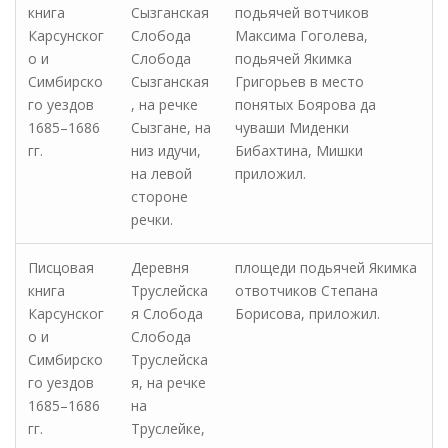
книга
Сызганская
подьячей вотчиков
Карсунског
Слобода
Максима Гоголева,
о и
Слобода
подьячей Якимка
Симбирско
Сызганская
Григорьев в место
го уездов
, на речке
понятых Боярова да
1685–1686
Сызгане, на
чуваши Миденки
гг.
низ идучи,
Бибахтина, Мишки
на левой
приложил.
стороне
речки.
Писцовая
Деревня
площеди подьячей Якимка
книга
Труслейска
отвотчиков Степана
Карсунског
я Слобода
Борисова, приложил.
о и
Слобода
Симбирско
Труслейска
го уездов
я, на речке
1685–1686
на
гг.
Труслейке,