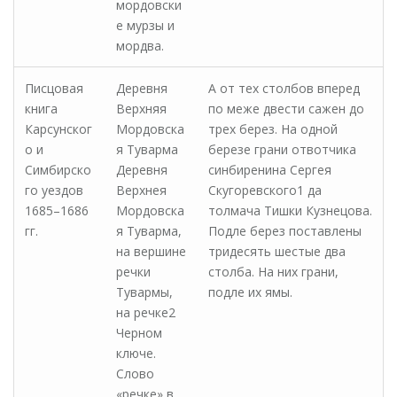
мордовски
е мурзы и
мордва.
Писцовая
Деревня
А от тех столбов вперед
книга
Верхняя
по меже двести сажен до
Карсунског
Мордовска
трех берез. На одной
о и
я Туварма
березе грани отвотчика
Симбирско
Деревня
синбиренина Сергея
го уездов
Верхнея
Скугоревского1 да
1685–1686
Мордовска
толмача Тишки Кузнецова.
гг.
я Туварма,
Подле берез поставлены
на вершине
тридесять шестые два
речки
столба. На них грани,
Тувармы,
подле их ямы.
на речке2
Черном
ключе.
Слово
«речке» в