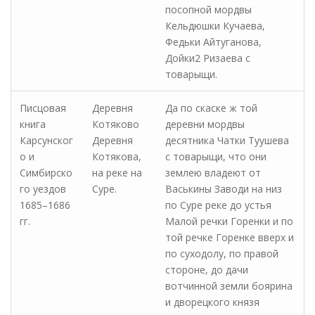
посопной мордвы
Кельдюшки Кучаева,
Федьки Айтуганова,
Дойки2 Ризаева с
товарыщи.
Писцовая
Деревня
Да по скаске ж той
книга
Котяково
деревни мордвы
Карсунског
Деревня
десятника Чатки Туушева
о и
Котякова,
с товарыщи, что они
Симбирско
на реке на
землею владеют от
го уездов
Суре.
Васькины Заводи на низ
1685–1686
по Суре реке до устья
гг.
Малой речки Горенки и по
той речке Горенке вверх и
по суходолу, по правой
стороне, до дачи
вотчинной земли боярина
и дворецкого князя