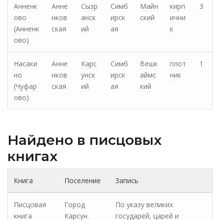
Анненк
Анне
Сызр
Симб
Майн
кирп
3
ово
нков
анск
ирск
ский
ични
(Анненк
ская
ий
ая
к
ово)
Насаки
Анне
Карс
Симб
Вешк
плот
1
но
нков
унск
ирск
аймс
ник
(Чуфар
ская
ий
ая
кий
ово)
Найдено в писцовых
книгах
Книга
Поселение
Запись
Писцовая
Город
По указу великих
книга
Карсун.
государей, царей и