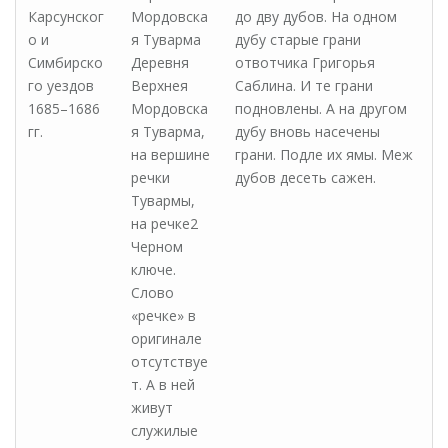
Карсунског
Мордовска
до дву дубов. На одном
о и
я Туварма
дубу старые грани
Симбирско
Деревня
отвотчика Григорья
го уездов
Верхнея
Саблина. И те грани
1685–1686
Мордовска
подновлены. А на другом
гг.
я Туварма,
дубу вновь насечены
на вершине
грани. Подле их ямы. Меж
речки
дубов десеть сажен.
Тувармы,
на речке2
Черном
ключе.
Слово
«речке» в
оригинале
отсутствуе
т. А в ней
живут
служилые