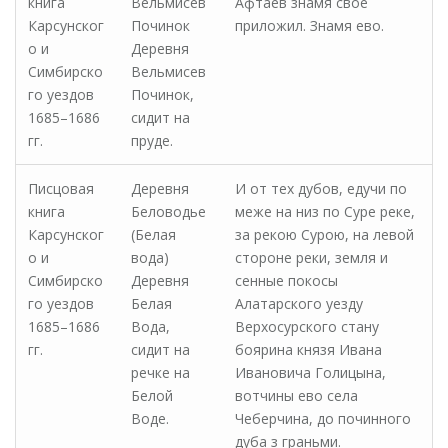
книга
Вельмисев
Афтаев знамя свое
Карсунског
Починок
приложил. Знамя ево.
о и
Деревня
Симбирско
Вельмисев
го уездов
Починок,
1685–1686
сидит на
гг.
пруде.
Писцовая
Деревня
И от тех дубов, едучи по
книга
Беловодье
меже на низ по Суре реке,
Карсунског
(Белая
за рекою Сурою, на левой
о и
вода)
стороне реки, земля и
Симбирско
Деревня
сенные покосы
го уездов
Белая
Алатарского уезду
1685–1686
Вода,
Верхосурского стану
гг.
сидит на
боярина князя Ивана
речке на
Ивановича Голицына,
Белой
вотчины ево села
Воде.
Чеберчина, до починного
дуба з граньми.