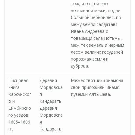
тож, и от той ево
вотчинной межи, подле
большой черной лес, по
межу земли салдатав1
Ивана Андреева с
товарыщи села Потьмы,
меж тех земель и черным
лесом великих государей
порозжая земля и
дуброва.
Писцовая
Деревня
Межеотвотчики знамяна
книга
Мордовска
свои приложили. Знамя
Карсунског
я
Куземки Алтышева.
о и
Кандарать
Симбирско
Деревня
го уездов
Мордовска
1685–1686
я
гг.
Кандарать,