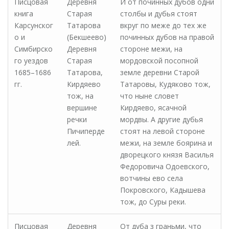
Писцовая
Деревня
И от починных дубов одни
книга
Старая
столбы и дубья стоят
Карсунског
Татарова
вкруг по меже до тех же
о и
(Бекшеево)
починных дубов на правой
Симбирско
Деревня
стороне межи, на
го уездов
Старая
мордовской посопной
1685–1686
Татарова,
земле деревни Старой
гг.
Кирдяево
Татаровы, Кудяково тож,
тож, на
что ныне словет
вершине
Кирдяево, ясачной
речки
мордвы. А другие дубья
Пичиперде
стоят на левой стороне
лей.
межи, на земле боярина и
дворецкого князя Василья
Федоровича Одоевского,
вотчины ево села
Покровского, Кадышева
тож, до Суры реки.
Писцовая
Деревня
От дуба з граньми, что