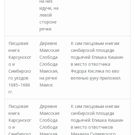
на низ
идучи, на
левой
стороне
речки.
Писцовая
Деревня
К сим писцовым книгам
книга
Маисская
синбирской площеди
Карсунског
Слобода
подьячей Епишка Кишкин
о и
Слобода
в место отвотчика
Симбирско
Маиская,
Федора Кисляка по ево
го уездов
на речке
веленью руку приложил.
1685–1686
Маисе.
гг.
Писцовая
Деревня
К сим писцовым книгам
книга
Маисская
синбирской площеди
Карсунског
Слобода
подьячей Епишка Кишкин
о и
Слобода
в место отвотчиков
Симбирско
Маиская,
Михаила Гуляевского,