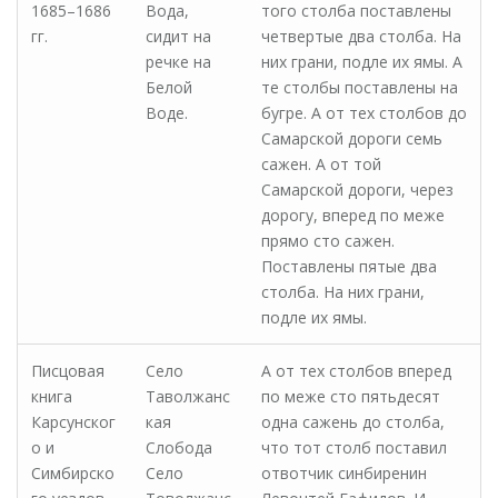
1685–1686
Вода,
того столба поставлены
гг.
сидит на
четвертые два столба. На
речке на
них грани, подле их ямы. А
Белой
те столбы поставлены на
Воде.
бугре. А от тех столбов до
Самарской дороги семь
сажен. А от той
Самарской дороги, через
дорогу, вперед по меже
прямо сто сажен.
Поставлены пятые два
столба. На них грани,
подле их ямы.
Писцовая
Село
А от тех столбов вперед
книга
Таволжанс
по меже сто пятьдесят
Карсунског
кая
одна сажень до столба,
о и
Слобода
что тот столб поставил
Симбирско
Село
отвотчик синбиренин