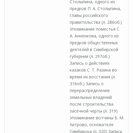
Столыпина, одного из
предков П. А. Столыпина,
главы российского
правительства (л. 286об.)
Упоминание поместья С.
А. Анненкова, одного из
предков общественных
деятелей в Симбирской
губернии (л. 297об.)
Запись о действиях
казаков С. Т. Разина во
время их восстания (л.
316об.) Запись о
перераспределение
земельных владений
после строительства
засечной черты (л. 319)
Упоминание вотчины Б. М.
Хитрово, основателя
Симбирска (л. 320) Запись