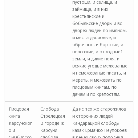
пустоши, и селища, и
займища, и в них
крестьянские и
бобыльские дворы и во
дворех людей по имяном,
и места дворовые, и
оброчные, и бортные, и
порозжие, и отводные1
земли, и дикие поля, и
всякие угодье межеваные
и немежеваные писать, и
мереть, и межевать по
писцовым книгам, по
дачам и по крепостям.
Писцовая
Слобода
Да ис тех же старожилов
книга
Стрелецкая
и сторонних людей
Карсунског
В городе ж
Кандарацкой слободы
о и
Карсуни
казак Ермачко Неупокоев
Симбирско
слобода
в речах своих пополнил,