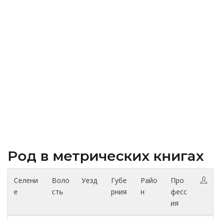
Род в метрических книгах
Селени
Воло
Уезд
Губе
Райо
Про
е
сть
рния
н
фесс
ия