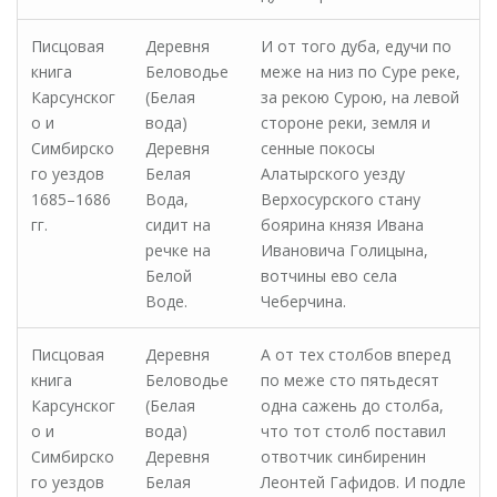
Писцовая
Деревня
И от того дуба, едучи по
книга
Беловодье
меже на низ по Суре реке,
Карсунског
(Белая
за рекою Сурою, на левой
о и
вода)
стороне реки, земля и
Симбирско
Деревня
сенные покосы
го уездов
Белая
Алатырского уезду
1685–1686
Вода,
Верхосурского стану
гг.
сидит на
боярина князя Ивана
речке на
Ивановича Голицына,
Белой
вотчины ево села
Воде.
Чеберчина.
Писцовая
Деревня
А от тех столбов вперед
книга
Беловодье
по меже сто пятьдесят
Карсунског
(Белая
одна сажень до столба,
о и
вода)
что тот столб поставил
Симбирско
Деревня
отвотчик синбиренин
го уездов
Белая
Леонтей Гафидов. И подле