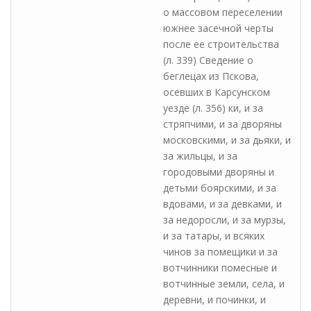
о массовом переселении
южнее засечной черты
после ее строительства
(л. 339) Сведение о
беглецах из Пскова,
осевших в Карсунском
уезде (л. 356) ки, и за
стряпчими, и за дворяны
московскими, и за дьяки, и
за жильцы, и за
городовыми дворяны и
детьми боярскими, и за
вдовами, и за девками, и
за недоросли, и за мурзы,
и за татары, и всяких
чинов за помещики и за
вотчинники помесные и
вотчинные земли, села, и
деревни, и починки, и