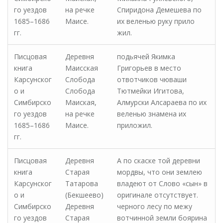
го уездов
на речке
Спиридона Демешева по
1685–1686
Маисе.
их веленью руку прило
гг.
жил.
Писцовая
Деревня
подьячей Якимка
книга
Маисская
Григорьев в место
Карсунског
Слобода
отвотчиков чюваши
о и
Слобода
Тютмейки Игитова,
Симбирско
Маиская,
Алмурски Алсараева по их
го уездов
на речке
веленью знамена их
1685–1686
Маисе.
приложил.
гг.
Писцовая
Деревня
А по скаске той деревни
книга
Старая
мордвы, что они землею
Карсунског
Татарова
владеют от Слово «сын» в
о и
(Бекшеево)
оригинале отсутствует.
Симбирско
Деревня
черного лесу по межу
го уездов
Старая
вотчинной земли боярина