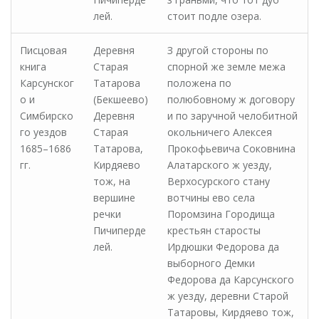
лей.
стоит подле озера.
Писцовая
Деревня
З другой стороны по
книга
Старая
спорной же земле межа
Карсунског
Татарова
положена по
о и
(Бекшеево)
полюбовному ж договору
Симбирско
Деревня
и по заручной челобитной
го уездов
Старая
окольничего Алексея
1685–1686
Татарова,
Прокофьевича Соковнина
гг.
Кирдяево
Алатарского ж уезду,
тож, на
Верхосурского стану
вершине
вотчины ево села
речки
Поромзина Городища
Пичиперде
крестьян старосты
лей.
Ирдюшки Федорова да
выборного Демки
Федорова да Карсунского
ж уезду, деревни Старой
Татаровы, Кирдяево тож,