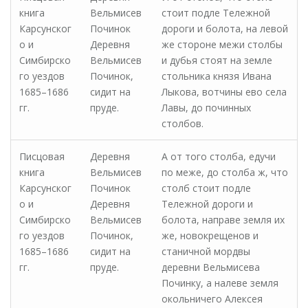
книга
Вельмисев
стоит подле Тележной
Карсунског
Починок
дороги и болота, на левой
о и
Деревня
же стороне межи столбы
Симбирско
Вельмисев
и дубья стоят на земле
го уездов
Починок,
стольника князя Ивана
1685–1686
сидит на
Лыкова, вотчины ево села
гг.
пруде.
Лавы, до починных
столбов.
Писцовая
Деревня
А от того столба, едучи
книга
Вельмисев
по меже, до столба ж, что
Карсунског
Починок
столб стоит подле
о и
Деревня
Тележной дороги и
Симбирско
Вельмисев
болота, направе земля их
го уездов
Починок,
же, новокрещенов и
1685–1686
сидит на
станичной мордвы
гг.
пруде.
деревни Вельмисева
Починку, а налеве земля
окольничего Алексея