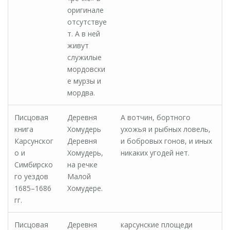
оригинале
отсутствуе
т. А в ней
живут
служилые
мордовски
е мурзы и
мордва.
Писцовая
Деревня
А вотчин, бортного
книга
Хомудерь
ухожья и рыбных ловель,
Карсунског
Деревня
и бобровых гонов, и иных
о и
Хомудерь,
никаких угодей нет.
Симбирско
на речке
го уездов
Малой
1685–1686
Хомудере.
гг.
Писцовая
Деревня
карсунские площеди