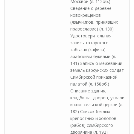
Москвой (л. 112об.)
Сведение о деревне
новокрещенов
(язычников, принявших
православие) (л. 130)
Удостоверительная
запись татарского
«абыза» (хафиза)
арабскими буквами (л.
141) Запись о межевании
земель карсунских солдат
Симбирской приказной
палатой (л. 158об.)
Описание здания,
кладбища, дворов, утвари
и книг сельской церкви (л.
182) Список беглых
крепостных и холопов
(рабов) симбирского
дворянина (л. 192)