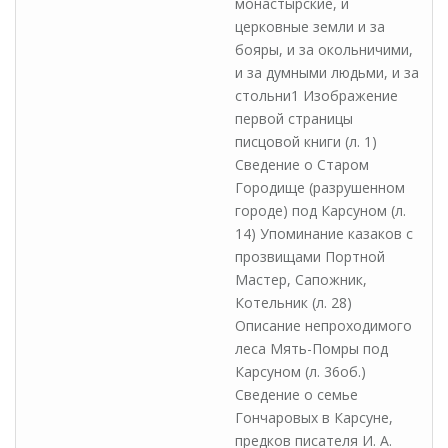
монастырские, и
церковные земли и за
бояры, и за окольничими,
и за думными людьми, и за
стольни1 Изображение
первой страницы
писцовой книги (л. 1)
Сведение о Старом
Городище (разрушенном
городе) под Карсуном (л.
14) Упоминание казаков с
прозвищами Портной
Мастер, Сапожник,
Котельник (л. 28)
Описание непроходимого
леса Мять-Помры под
Карсуном (л. 36об.)
Сведение о семье
Гончаровых в Карсуне,
предков писателя И. А.