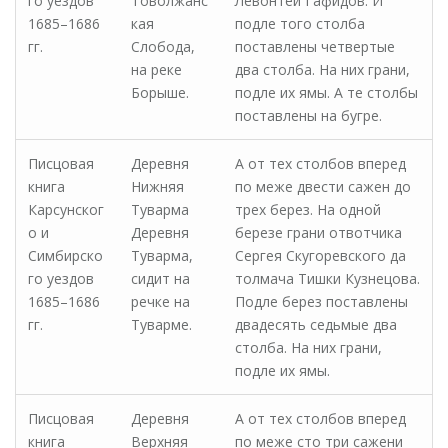
го уездов
Товолжанс
Левонтей Гафидов. И
1685–1686
кая
подле того столба
гг.
Слобода,
поставлены четвертые
на реке
два столба. На них грани,
Борыше.
подле их ямы. А те столбы
поставлены на бугре.
Писцовая
Деревня
А от тех столбов вперед
книга
Нижняя
по меже двести сажен до
Карсунског
Туварма
трех берез. На одной
о и
Деревня
березе грани отвотчика
Симбирско
Туварма,
Сергея Скугоревского да
го уездов
сидит на
толмача Тишки Кузнецова.
1685–1686
речке на
Подле берез поставлены
гг.
Туварме.
двадесять седьмые два
столба. На них грани,
подле их ямы.
Писцовая
Деревня
А от тех столбов вперед
книга
Верхняя
по меже сто три сажени