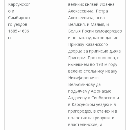
Карсунског
великих князей Иоанна
о и
Алексеевича, Петра
Симбирско
Алексеевича, всеа
го уездов
Великия, и Малыя, и
1685–1686
Белыя Росии самодержцев
гг.
и по наказу, каков дан ис
Приказу Казанского
дворца за приписью дьяка
Григорья Протопопова, в
нынешнем во 193-м году
велено стольнику Ивану
Никифоровичю
Вельяминову да
подьячему Афонасью
Андрееву в Синбирском и
в Карсунском уездех и в
пригородех, в станех и в
волостях патриарши, и
властелинские, и