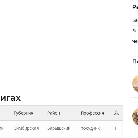
Р
Ба
Ве
Че
П
нигах
Губерния
Район
Профессия
ий
Симбирская
Барышский
посудник
1