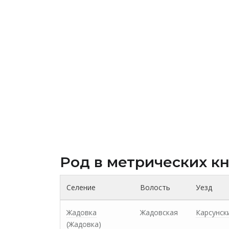
Род в метрических к
Селение
Волость
Уезд
Жадовка
Жадовская
Карсунск
(Жадовка)