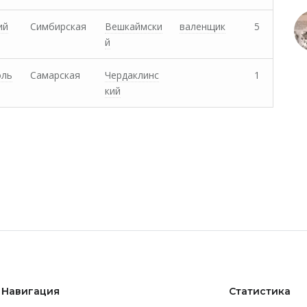
ий
Симбирская
Вешкаймски
валенщик
5
й
оль
Самарская
Чердаклинс
1
кий
Навигация
Статистика