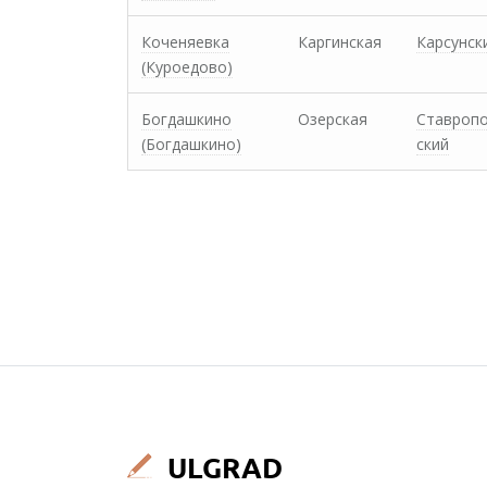
Коченяевка
Каргинская
Карсунск
(Куроедово)
Богдашкино
Озерская
Ставроп
(Богдашкино)
ский