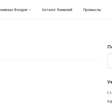
рхивных Фондов
Каталог Фамилий
Промыслы
П
У
Ст
Ка