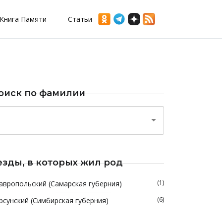
Книга Памяти
Статьи
оиск по фамилии
езды, в которых жил род
(1)
авропольский (Самарская губерния)
(6)
рсунский (Симбирская губерния)