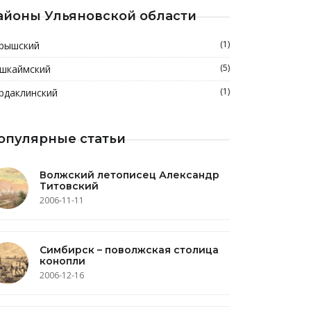
айоны Ульяновской области
(1)
рышский
(5)
шкаймский
(1)
рдаклинский
опулярные статьи
Волжский летописец Александр
Титовский
2006-11-11
Симбирск – поволжская столица
конопли
2006-12-16