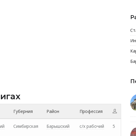
Р
Ст
Ин
Ка
Ба
П
нигах
Губерния
Район
Профессия
ий
Симбирская
Барышский
с/х рабочий
5