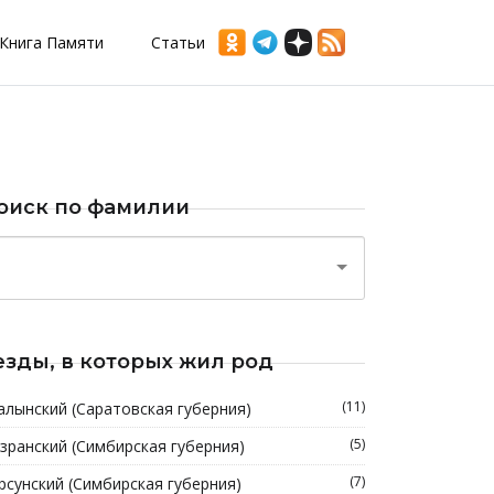
Книга Памяти
Статьи
оиск по фамилии
езды, в которых жил род
(11)
алынский (Саратовская губерния)
(5)
зранский (Симбирская губерния)
(7)
рсунский (Симбирская губерния)