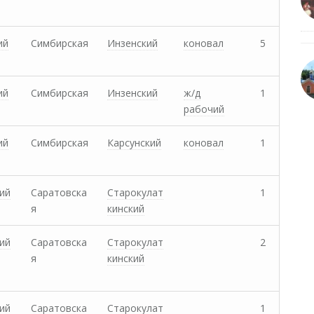
ий
Симбирская
Инзенский
коновал
5
ий
Симбирская
Инзенский
ж/д
1
рабочий
ий
Симбирская
Карсунский
коновал
1
ий
Саратовска
Старокулат
1
я
кинский
ий
Саратовска
Старокулат
2
я
кинский
ий
Саратовска
Старокулат
1