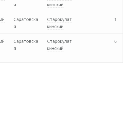
я
кинский
ий
Саратовска
Старокулат
1
я
кинский
ий
Саратовска
Старокулат
6
я
кинский