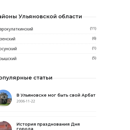
айоны Ульяновской области
(11)
арокулаткинский
(6)
зенский
(1)
рсунский
(5)
рышский
опулярные статьи
В Ульяновске мог быть свой Арбат
2006-11-22
История празднования Дня
города