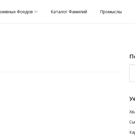
рхивных Фондов
Каталог Фамилий
Промыслы
П
У
Хв
Сы
Ка