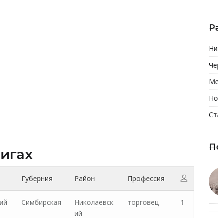
Р
Ни
Че
Ме
Но
Ст
П
нигах
Губерния
Район
Профессия
ий
Симбирская
Николаевск
торговец
1
ий