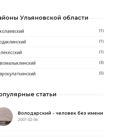
айоны Ульяновской области
(1)
колаевский
(1)
рдаклинский
(1)
лекесский
(3)
вомалыклинский
(5)
арокулаткинский
опулярные статьи
Володарский - человек без имени
2007-02-06