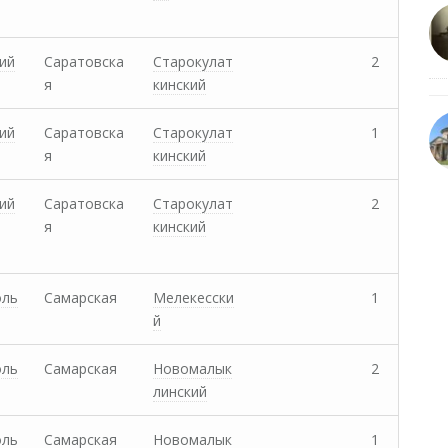
ий
Саратовска
Старокулат
2
я
кинский
ий
Саратовска
Старокулат
1
я
кинский
ий
Саратовска
Старокулат
2
я
кинский
оль
Самарская
Мелекесски
1
й
оль
Самарская
Новомалык
2
линский
оль
Самарская
Новомалык
1