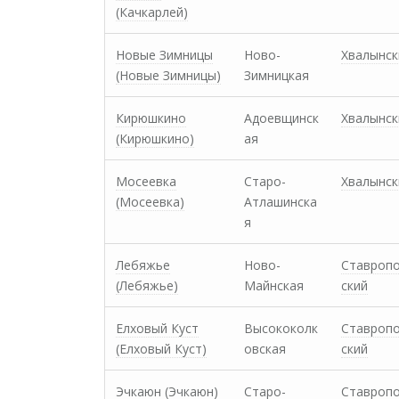
(Качкарлей)
Новые Зимницы
Ново-
Хвалынск
(Новые Зимницы)
Зимницкая
Кирюшкино
Адоевщинск
Хвалынск
(Кирюшкино)
ая
Мосеевка
Старо-
Хвалынск
(Мосеевка)
Атлашинска
я
Лебяжье
Ново-
Ставроп
(Лебяжье)
Майнская
ский
Елховый Куст
Высококолк
Ставроп
(Елховый Куст)
овская
ский
Эчкаюн (Эчкаюн)
Старо-
Ставроп