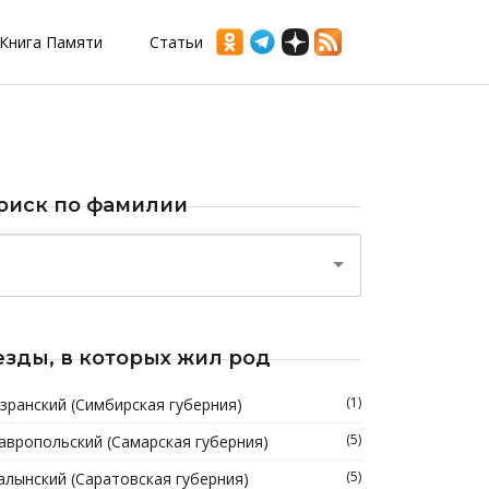
Книга Памяти
Статьи
оиск по фамилии
езды, в которых жил род
(1)
зранский (Симбирская губерния)
(5)
авропольский (Самарская губерния)
(5)
алынский (Саратовская губерния)