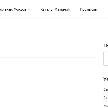
рхивных Фондов
Каталог Фамилий
Промыслы
П
У
Сы
Ст
Хв