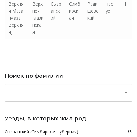
Верхня
Верх
Сызр
Симб
Ради
паст
1
я Маза
не-
анск
ирск
щевс
ух
(Маза
Мази
ий
ая
кий
Верхня
нска
я)
я
Поиск по фамилии
Уезды, в которых жил род
(1)
Сызранский (Симбирская губерния)