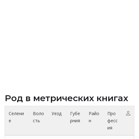
Род в метрических книгах
Селени
Воло
Уезд
Губе
Райо
Про
е
сть
рния
н
фесс
ия