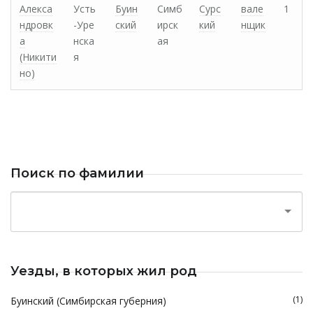
Алекса
Усть
Буин
Симб
Сурс
вале
1
ндровк
-Уре
ский
ирск
кий
нщик
а
нска
ая
(Никити
я
но)
Поиск по фамилии
Уезды, в которых жил род
(1)
Буинский (Симбирская губерния)