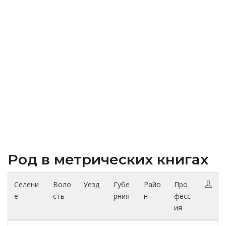
Род в метрических книгах
Селени
Воло
Уезд
Губе
Райо
Про
е
сть
рния
н
фесс
ия