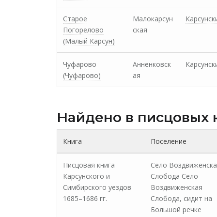
Старое
Малокарсун
Карсунск
Погорелово
ская
(Малый Карсун)
Чуфарово
Анненковск
Карсунск
(Чуфарово)
ая
Найдено в писцовых 
Книга
Поселение
Писцовая книга
Село Воздвиженска
Карсунского и
Слобода Село
Симбирского уездов
Воздвиженская
1685–1686 гг.
Слобода, сидит на
Большой речке