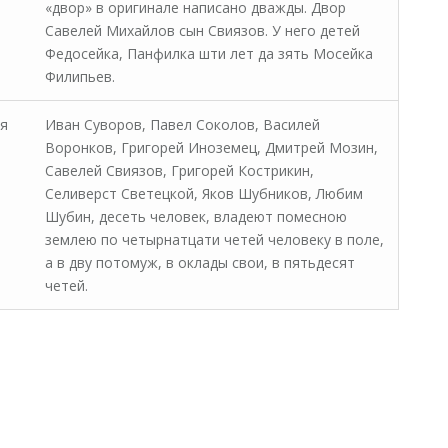
«двор» в оригинале написано дважды. Двор
Савелей Михайлов сын Свиязов. У него детей
Федосейка, Панфилка шти лет да зять Мосейка
Филипьев.
я
Иван Суворов, Павел Соколов, Василей
Воронков, Григорей Иноземец, Дмитрей Мозин,
Савелей Свиязов, Григорей Кострикин,
Селиверст Светецкой, Яков Шубников, Любим
Шубин, десеть человек, владеют помесною
землею по четырнатцати четей человеку в поле,
а в дву потомуж, в оклады свои, в пятьдесят
четей.