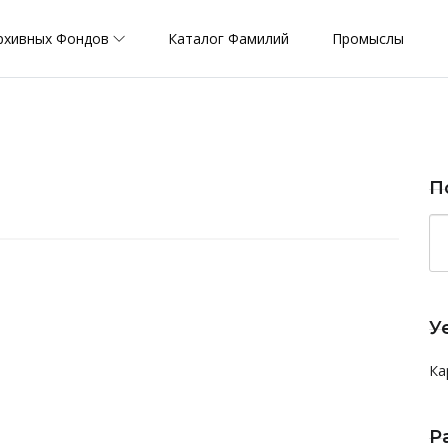
рхивных Фондов
Каталог Фамилий
Промыслы
П
У
Ка
Р