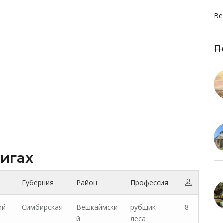
Ве
П
нигах
Губерния
Район
Профессия
ий
Симбирская
Вешкаймски
рубщик
8
й
леса