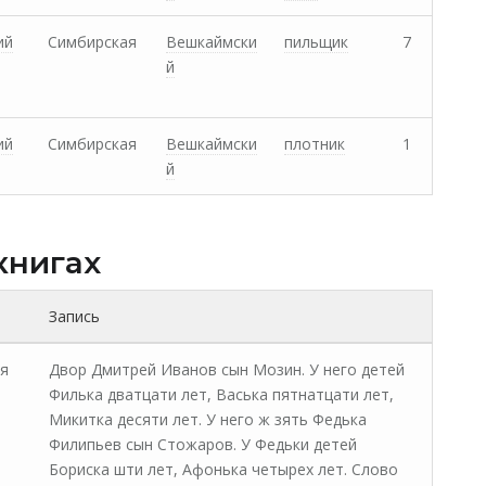
ий
Симбирская
Вешкаймски
пильщик
7
й
ий
Симбирская
Вешкаймски
плотник
1
й
книгах
Запись
я
Двор Дмитрей Иванов сын Мозин. У него детей
Филька дватцати лет, Васька пятнатцати лет,
Микитка десяти лет. У него ж зять Федька
Филипьев сын Стожаров. У Федьки детей
Бориска шти лет, Афонька четырех лет. Слово