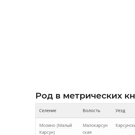
Род в метрических к
Селение
Волость
Уезд
Мозино (Малый
Малокарсун
Карсунск
Карсун)
ская