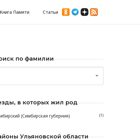
Книга Памяти
Статьи
оиск по фамилии
езды, в которых жил род
(1)
мбирский (Симбирская губерния)
айоны Ульяновской области