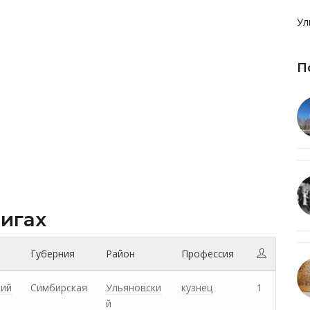
Ул
П
нигах
Губерния
Район
Профессия
кий
Симбирская
Ульяновски
кузнец
1
й