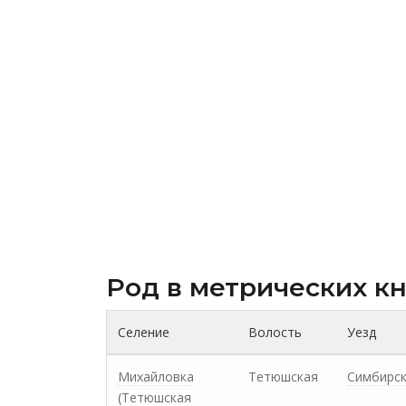
Род в метрических к
Селение
Волость
Уезд
Михайловка
Тетюшская
Симбирс
(Тетюшская