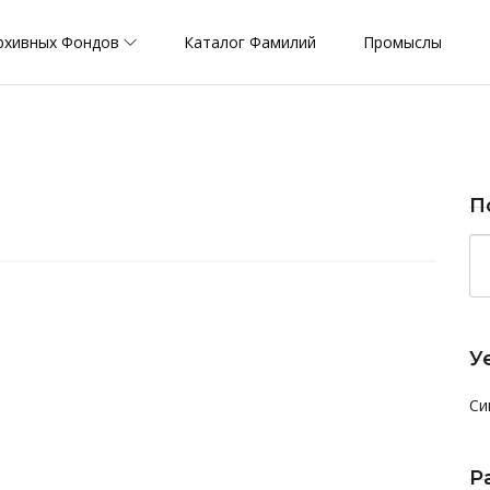
рхивных Фондов
Каталог Фамилий
Промыслы
П
У
Си
Р