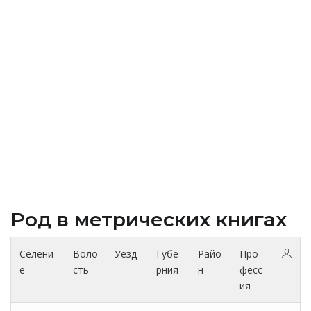
Род в метрических книгах
Селени
Воло
Уезд
Губе
Райо
Про
е
сть
рния
н
фесс
ия