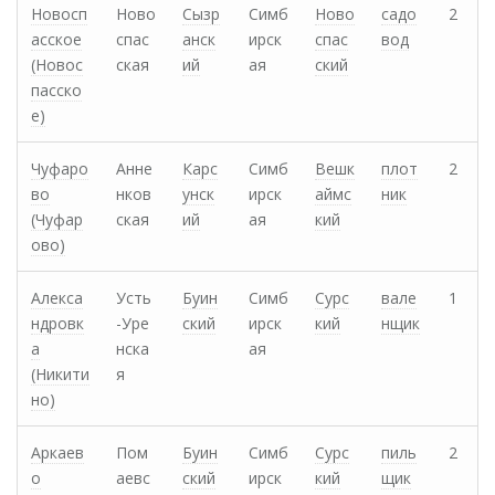
Новосп
Ново
Сызр
Симб
Ново
садо
2
асское
спас
анск
ирск
спас
вод
(Новос
ская
ий
ая
ский
пасско
е)
Чуфаро
Анне
Карс
Симб
Вешк
плот
2
во
нков
унск
ирск
аймс
ник
(Чуфар
ская
ий
ая
кий
ово)
Алекса
Усть
Буин
Симб
Сурс
вале
1
ндровк
-Уре
ский
ирск
кий
нщик
а
нска
ая
(Никити
я
но)
Аркаев
Пом
Буин
Симб
Сурс
пиль
2
о
аевс
ский
ирск
кий
щик