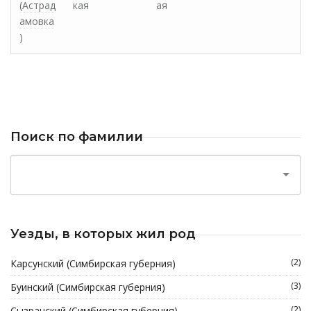
(Астрад
кая
ая
амовка
)
Поиск по фамилии
Уезды, в которых жил род
(2)
Карсунский (Симбирская губерния)
(3)
Буинский (Симбирская губерния)
(2)
Сызранский (Симбирская губерния)