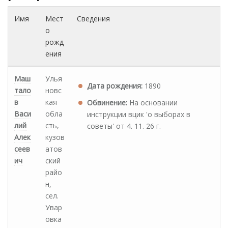
Имя
Мест
Сведения
о
рожд
ения
Маш
Улья
Дата рождения:
1890
тало
новс
в
кая
Обвинение:
На основании
Васи
обла
инструкции вцик 'о выборах в
лий
сть,
советы' от 4. 11. 26 г.
Алек
кузов
сеев
атов
ич
ский
райо
н,
сел.
Увар
овка