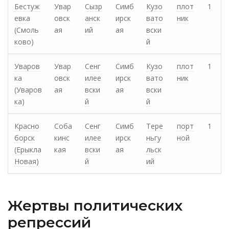
Бестуж
Увар
Сызр
Симб
Кузо
плот
1
евка
овск
анск
ирск
вато
ник
(Смоль
ая
ий
ая
вски
ково)
й
Уваров
Увар
Сенг
Симб
Кузо
плот
1
ка
овск
илее
ирск
вато
ник
(Уваров
ая
вски
ая
вски
ка)
й
й
Красно
Соба
Сенг
Симб
Тере
порт
1
борск
кинс
илее
ирск
ньгу
ной
(Ерыкла
кая
вски
ая
льск
Новая)
й
ий
Жертвы политических
репрессий