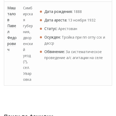
Маш
Симб
Дата рождения:
1888
тало
ирска
в
я
Дата ареста:
13 ноября 1932
Паве
губер
Статус:
Арестован
л
ния,
Осужден:
Тройка при пп огпу сск и
Федо
двор
дасср
рови
енски
ч
й
Обвинение:
За систематическое
уезд
проведение а/с агитации на селе
(?),
сел.
Увар
овка