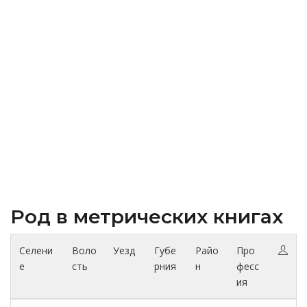
Род в метрических книгах
Селени
Воло
Уезд
Губе
Райо
Про
е
сть
рния
н
фесс
ия