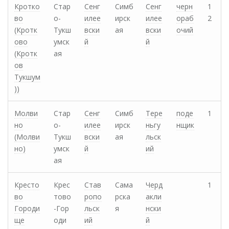
Кротко
Стар
Сенг
Симб
Сенг
черн
1
во
о-
илее
ирск
илее
ораб
2
(Кротк
Тукш
вски
ая
вски
очий
ово
умск
й
й
(Кротк
ая
ов
Тукшум
))
Молви
Стар
Сенг
Симб
Тере
поде
1
но
о-
илее
ирск
ньгу
нщик
(Молви
Тукш
вски
ая
льск
но)
умск
й
ий
ая
Кресто
Крес
Став
Сама
Черд
1
во
тово
ропо
рска
акли
Городи
-Гор
льск
я
нски
ще
оди
ий
й