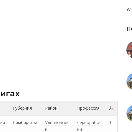
Ул
П
нигах
Губерния
Район
Профессия
кий
Симбирская
Ульяновски
чернорабоч
1
й
ий