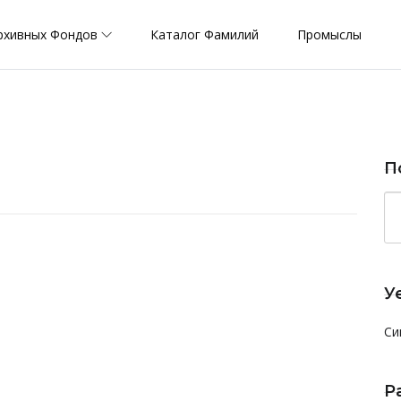
рхивных Фондов
Каталог Фамилий
Промыслы
П
У
Си
Р