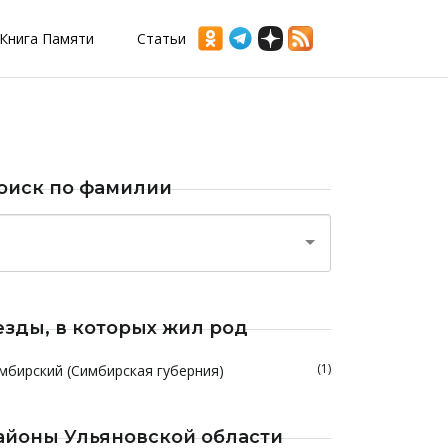
Книга Памяти
Статьи
оиск по фамилии
езды, в которых жил род
(1)
мбирский (Симбирская губерния)
айоны Ульяновской области