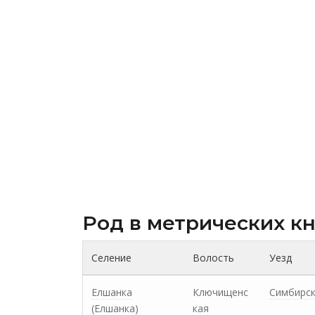
Род в метрических к
Селение
Волость
Уезд
Елшанка
Ключищенс
Симбирс
(Елшанка)
кая