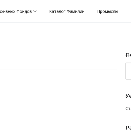
рхивных Фондов
Каталог Фамилий
Промыслы
П
У
Ст
Р