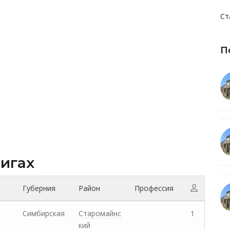
Ст
П
нигах
Губерния
Район
Профессия
Симбирская
Старомайнс
1
кий