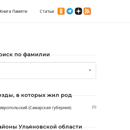
Книга Памяти
Статьи
оиск по фамилии
езды, в которых жил род
(1)
авропольский (Самарская губерния)
айоны Ульяновской области