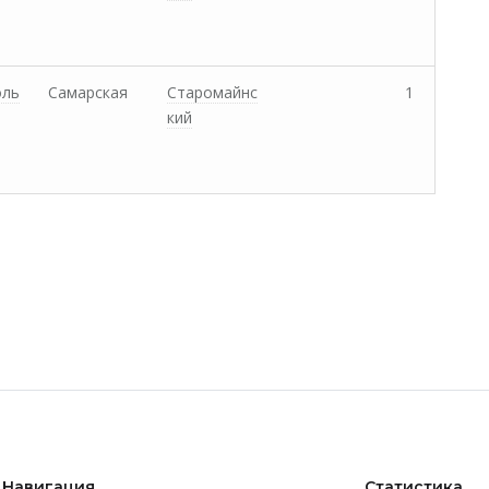
оль
Самарская
Старомайнс
1
кий
Навигация
Статистика