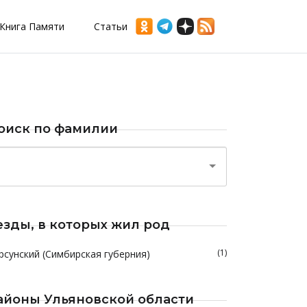
Книга Памяти
Статьи
оиск по фамилии
езды, в которых жил род
(1)
рсунский (Симбирская губерния)
айоны Ульяновской области