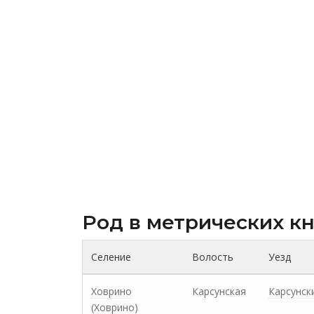
Род в метрических к
Селение
Волость
Уезд
Ховрино
Карсунская
Карсунск
(Xоврино)