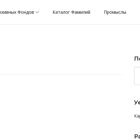
рхивных Фондов
Каталог Фамилий
Промыслы
П
У
Ка
Р