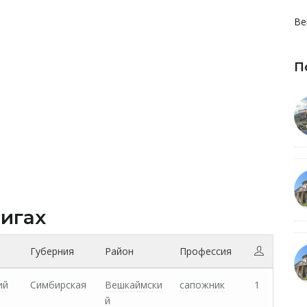
Ве
П
нигах
Губерния
Район
Профессия
ий
Симбирская
Вешкаймски
сапожник
1
й